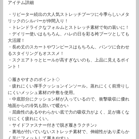
アイテム詳細
・リピーター続出の大人気ストレッチブーツに今季らしいメタ
リックのシルバーが仲間入り！
・トレンドライクなフォルムとストレッチ素材で旬の装いに！
・デイリー使いはもちろん、ハレの日を彩る袴ブーツとしても
大活躍！
・長め丈のスカートやワンピースはもちろん、パンツに合わせ
るスタイリングもオススメ！
・スクエアトゥとヒールが高すぎないのも、上品に見えるポイ
ント！
◇履きやすさのポイント◇
・疲れにくい厚手クッションインソール。蒸れにくく前滑りし
にくいメッシュ素材の中敷を使用。
・中底部分にクッション材が入っているので、衝撃吸収に優れ
地面からの冷気も防いで暖かい
・屈曲性のあるやわらかい底で力の吸収力がよく、足が痛くな
りにくく疲れにくい。
・サイドファスナー付きで脱ぎ履きラクチン♪
・裏地が付いていないストレッチ素材で、伸縮性があり柔らか
く足にフィットして履きやすい。