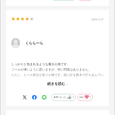
2024.2.27
くららーら
しっかりと包まれるような履き心地です。
ソールが薄いように思いますが、特に問題はありません。
ただし、ヒール部分が造りが雑です。紙に釘を数本で打ち込んでい
るだけなので、修理はできずぐらついたら終わりです。
続きを読む
雨にも弱いので、ご注意を。
履き心地だけは良いです。
参考になった
0
Like!
0