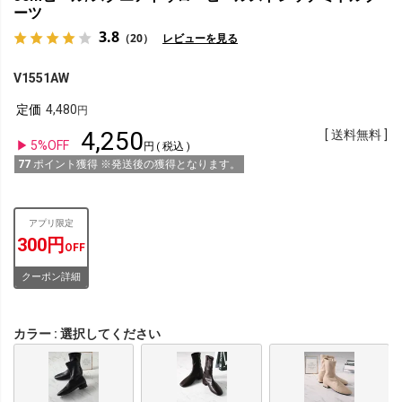
ーツ
3.8
（20）
レビューを見る
V1551AW
定価
4,480
4,250
送料無料
5%OFF
税込
77
ポイント獲得 ※発送後の獲得となります。
アプリ限定
300円
OFF
クーポン詳細
カラー
選択してください