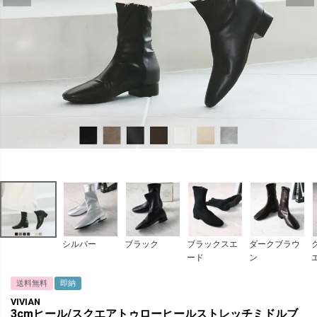
シルバー
ブラック
ブラックスエ
ダークブラウ
ード
ン
送料無料
即納
VIVIAN
3cmヒール/スクエアトゥローヒールストレッチミドルブ