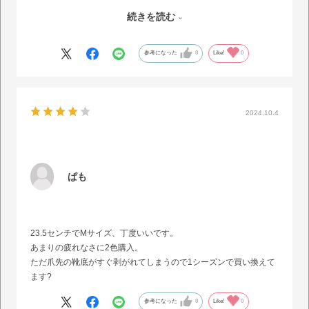
でも窮屈感はなくインソールも柔らかく履き心地がいいです。
続きを読む
白なので汚れは仕方なく、1?2シーズンで買い替えます。
これでディズニー行ったけど、足も疲れなくてよかったです。
参考になった
0
Like!
0
2024.10.4
ぱも
23.5センチでMサイズ、丁度いいです。
あまりの疲れなさに2色購入。
ただ爪先の靴底がすぐ剥がれてしまうので1シーズンで買い換えて
ます?
参考になった
0
Like!
0