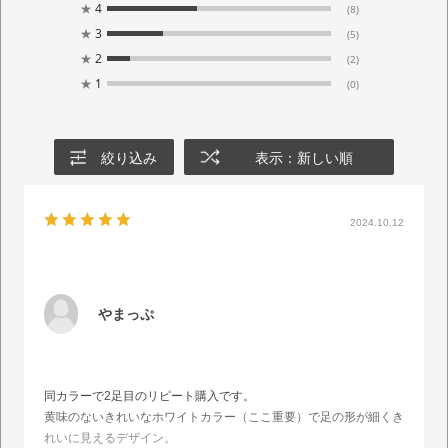
★
4
(8)
★
3
(5)
★
2
(2)
★
1
(0)
絞り込み
表示：新しい順
2024.10.12
やまっぷ
同カラーで2足目のリピート購入です。
黄味のないきれいなホワイトカラー（ここ重要）で足の形が細くき
れいに見えるデザイン。