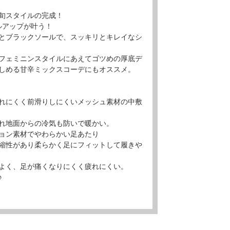
旬スタイルの完成！
ルアップが叶う！
とブラックソールで、スッキリとキレイなシ
フェミニンスタイルにあえてゴツめの厚底デ
しめる甘辛ミックスコーデにもオススメ。
れにくく前滑りしにくいメッシュ素材の中敷
れ地面からの冷気も防いで暖かい。
ョン素材でやわらかい足あたり
縮性があり柔らかく足にフィットして履きや
よく、足が痛くなりにくく疲れにくい。
♪