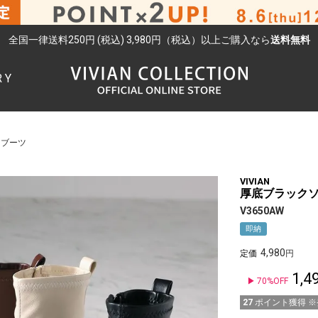
全国一律送料250円 (税込) 3,980円（税込）以上ご購入なら
送料無料
RY
検索
トブーツ
VIVIAN
厚底ブラック
V3650AW
即納
4,980
定価
1,4
70%OFF
27
ポイント獲得 