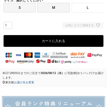
サイズ
選択してください
S
M
L
お気に入りに登録する
カートに入れる
本日
12時00分
までのご注文で
2026/08/12（水）
に
宅急便(ゆうパック)
でお届け
します。
東京都
お届け先を変更