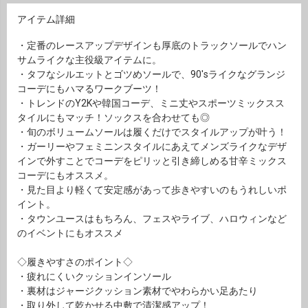
アイテム詳細
・定番のレースアップデザインも厚底のトラックソールでハン
サムライクな主役級アイテムに。
・タフなシルエットとゴツめソールで、90'sライクなグランジ
コーデにもハマるワークブーツ！
・トレンドのY2Kや韓国コーデ、ミニ丈やスポーツミックスス
タイルにもマッチ！ソックスを合わせても◎
・旬のボリュームソールは履くだけでスタイルアップが叶う！
・ガーリーやフェミニンスタイルにあえてメンズライクなデザ
インで外すことでコーデをピリッと引き締しめる甘辛ミックス
コーデにもオススメ。
・見た目より軽くて安定感があって歩きやすいのもうれしいポ
イント。
・タウンユースはもちろん、フェスやライブ、ハロウィンなど
のイベントにもオススメ
◇履きやすさのポイント◇
・疲れにくいクッションインソール
・裏材はジャージクッション素材でやわらかい足あたり
・取り外して乾かせる中敷で清潔感アップ！