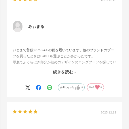
2025.12.28
みぃまる
いままで普段23.5-24.0の靴を履いています。他のブランドのブー
ツを買ったときはLやLLを選ぶことが多かったです。
厚底でふくらはぎ部分が細めのデザインのロングブーツを探してい
たところ、こちらを発見。
続きを読む
他の方のレビューを参考にMサイズを購入しました。
ぴったりサイズでとても歩きやすく、めちゃくちゃ盛れます。買っ
てよかったです。
参考になった
0
Like!
0
2025.12.12