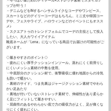
・今っぽい重ためのディテール×ストレッチ素材でスタイルア
ップが叶う！
・デニムなどをINするハンサムライクなコーデやワンピース、
スカートなどのデイリーコーデはもちろん、ミニ丈や韓国コー
デや、フェスやライブ、ハロウィンなどのイベントにもオスス
メ♪
・スクエアトゥのトレンドフォルムでコーデの主役として投入
したい、大人カワイイアイテム
靴底ネームが「Lena」になっている商品でお届けの可能性がご
ざいます。
◇履きやすさのポイント◇
・疲れにくい厚手クッションインソール。蒸れにくく前滑りし
にくいメッシュ素材の中敷を使用。
・中底部分のクッション材で、衝撃吸収に優れ地面からの冷気
も防いで暖かい。
・裏材のサイド、つま先裏はジャージクッション素材でやわら
かい足あたり
・裏地が付いていないストレッチ素材で、伸縮性があり柔らか
く足にフィットして履きやすい。
・屈曲性のあるやわらかい底で力の吸収力がよく、足が痛くな
りにくく疲れにくい。