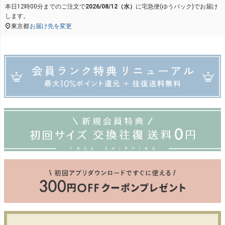
本日
12時00分
までのご注文で
2026/08/12（水）
に
宅急便(ゆうパック)
でお届け
します。
東京都
お届け先を変更