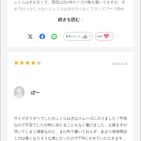
ふくらはぎが太くて、普段はSかMサイズの靴を履いてますが、今
までLLとかじゃないとふくらはぎが入らなくてロングブーツ諦め
てましたがこれはMサイズで入りました。
続きを読む
最初はファスナー壊れないかなってぐらいでしたが、馴染んで普通
に入るようになりました。
ふくらはぎで悩んでる方にはほんとにおすすめです。
参考になった
0
Like!
0
2024.12.9
ぽー
サイズギリギリでしたがふくらはぎはスムーズに入りました！甲高
なので不安でしたが特に当たることもなく履けました。土踏まずが
浮いてしまう感覚なのと、まだ外で履いておらず、あまり長時間歩
くのは痛くなりそうな感じだったので??4にさせていただきます…