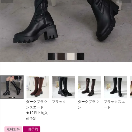
ダークブラウ
ブラック
ダークブラウ
ブラックスエ
ンスエード
ン
ード
★10月上旬入
荷予定
送料無料
一部予約