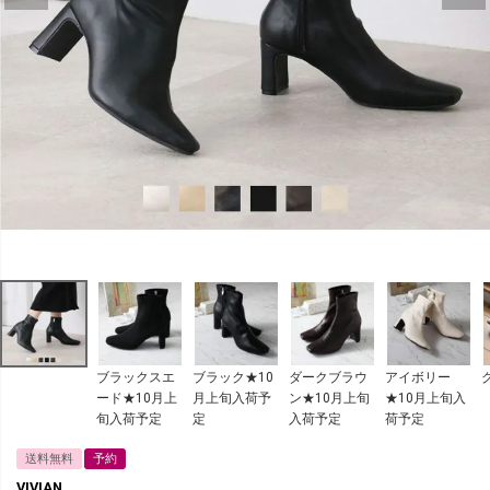
ブラックスエ
ブラック★10
ダークブラウ
アイボリー
ード★10月上
月上旬入荷予
ン★10月上旬
★10月上旬入
旬入荷予定
定
入荷予定
荷予定
送料無料
予約
VIVIAN