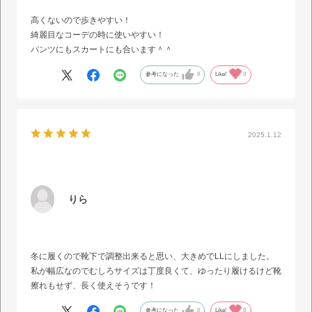
高くないので歩きやすい！
綺麗目なコーデの時に使いやすい！
パンツにもスカートにも合います＾＾
参考になった
0
Like!
0
2025.1.12
りら
冬に履くので靴下で調整出来ると思い、大きめでLLにしました。
私が幅広なのでむしろサイズは丁度良くて、ゆったり履けるけど靴
擦れもせず、長く使えそうです！
参考になった
0
Like!
0