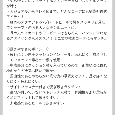
・柔らかく足にフィットするストレッチ素材でスタイルアップ
が叶う！
・カジュアルからキレイめまで、どんなコーデにも馴染む優秀
アイテム！
・細めのスクエアトゥ×プレートヒールで脚をスッキリと見せ
てシャープさのある大人な美シルエットに。
・長め丈のスカートやワンピースはもちろん、パンツに合わせ
るスタイリングもオススメ！ ミニ丈や韓国コーデにもマッチ。
◇履きやすさのポイント◇
・疲れにくい厚手クッションインソール。蒸れにくく前滑りし
にくいメッシュ素材の中敷を使用。
・中底部分にクッション材が入っているので、衝撃吸収に優れ
地面からの冷気も防いで暖かい
・屈曲性のあるやわらかい底で力の吸収力がよく、足が痛くな
りにくく疲れにくい。
・サイドファスナー付きで脱ぎ履きラクチン♪
・裏地が付いていないストレッチ素材で、伸縮性があり柔らか
く足にフィットして履きやすい。
・安定感のあるヒールで歩きやすい