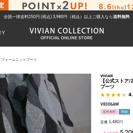
全国一律送料250円 (税込) 3,980円（税込）以上ご購入なら
送料無料
RY
検索
トフォームニットブーツ
VIVIAN
【公式ストア/
ブーツ
4
V8306AW
送料無料
即納
5,480
定価
5,20