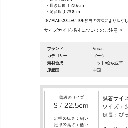
・履き口周り:22.6cm
・足首周り:23.8cm
※VIVIAN COLLECTION独自の方法により採
サイズガイド:採寸についてのご注意
ブランド
:
Vivian
カテゴリー
:
ブーツ
素材合成
:
ニット×合成皮革
原産国
:
中国