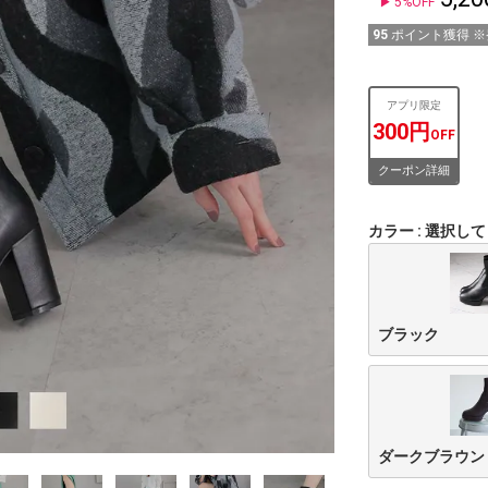
5%OFF
95
ポイント獲得 
アプリ限定
300円
OFF
クーポン詳細
カラー
選択して
ブラック
ダークブラウン