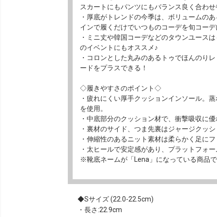
スカートにもパンツにもバランス良く合わせ
・厚底がトレンドの今季は、ボリュームのあ
インで履くだけでいつものコーデを旬コーデ
・ミニ丈や韓国コーデなどのタウンユースは
のイベントにもオススメ♪
・コロンとした丸みのあるトゥでほんのりレ
ードをプラスできる！
◇履きやすさのポイント◇
・疲れにくい厚手クッションインソール。蒸
を使用。
・中底部分のクッション材で、衝撃吸収に優
・裏材のサイド、つま先裏はジャージクッシ
・伸縮性のあるニット素材は柔らかく足にフ
・太ヒールで安定感があり、プラットフォー
※靴底ネームが「Lena」になっている商品
Sサイズ (22.0-22.5cm)
・長さ:22.9cm