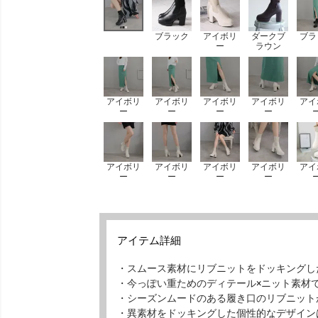
ブラック
アイボリ
ダークブ
ブラ
ー
ラウン
アイボリ
アイボリ
アイボリ
アイボリ
アイ
ー
ー
ー
ー
アイボリ
アイボリ
アイボリ
アイボリ
アイ
ー
ー
ー
ー
アイテム詳細
・スムース素材にリブニットをドッキングし
・今っぽい重ためのディテール×ニット素材
・シーズンムードのある履き口のリブニット
・異素材をドッキングした個性的なデザイン