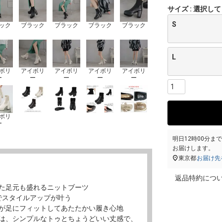
サイズ
選択して
S
ック
ブラック
ブラック
ブラック
ブラック
L
ボリ
アイボリ
アイボリ
アイボリ
アイボリ
ー
ー
ー
ー
ー
ボリ
ー
明日
12時00分
ま
お届けします。
東京都
お届け先
返品特約につ
た足元も盛れるニットブーツ
でスタイルアップが叶う
が足にフィットしてあたたかい履き心地
は、シンプルなトゥとちょうどいい丈感で、