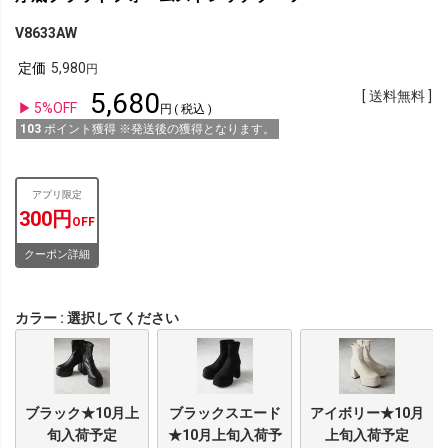
V8633AW
定価
5,980
5,680
送料無料
5%OFF
税込
103
ポイント獲得 ※発送後の獲得となります。
アプリ限定
300円
OFF
クーポン詳細
カラー
選択してください
ブラック★10月上
ブラックスエード
アイボリー★10月
旬入荷予定
★10月上旬入荷予
上旬入荷予定