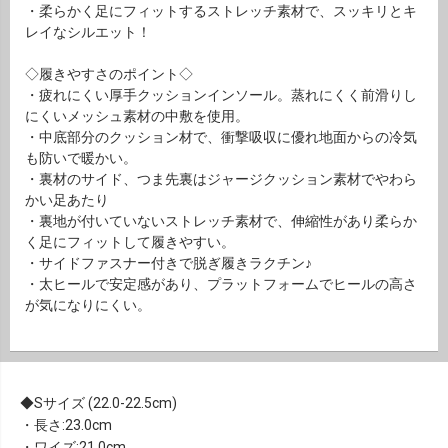
・柔らかく足にフィットするストレッチ素材で、スッキリとキ
レイなシルエット！
◇履きやすさのポイント◇
・疲れにくい厚手クッションインソール。蒸れにくく前滑りし
にくいメッシュ素材の中敷を使用。
・中底部分のクッション材で、衝撃吸収に優れ地面からの冷気
も防いで暖かい。
・裏材のサイド、つま先裏はジャージクッション素材でやわら
かい足あたり
・裏地が付いていないストレッチ素材で、伸縮性があり柔らか
く足にフィットして履きやすい。
・サイドファスナー付きで脱ぎ履きラクチン♪
・太ヒールで安定感があり、プラットフォームでヒールの高さ
が気になりにくい。
Sサイズ (22.0-22.5cm)
・長さ:23.0cm
・ワイズ:21.0cm