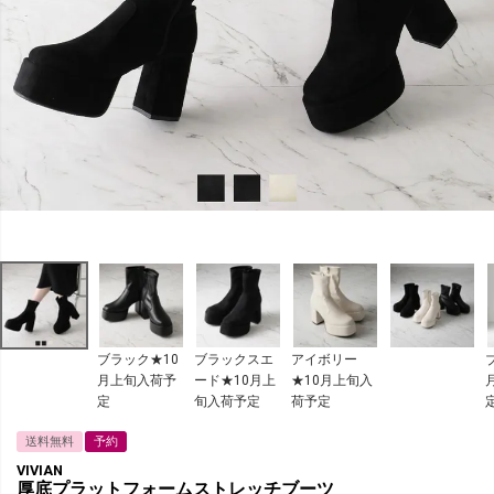
ブラック★10
ブラックスエ
アイボリー
月上旬入荷予
ード★10月上
★10月上旬入
定
旬入荷予定
荷予定
送料無料
予約
VIVIAN
厚底プラットフォームストレッチブーツ