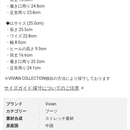
・履き口周り:24.8cm
・足首周り:23.8cm
LLサイズ (25.0cm)
・長さ:25.5cm
・ワイズ:22.8cm
・幅:8.0cm
・ヒールの高さ:9.3cm
・筒丈:16.6cm
・履き口周り:25.2cm
・足首周り:24.1cm
※VIVIAN COLLECTION独自の方法により採寸しております
サイズガイド:採寸についてのご注意
ブランド
:
Vivian
カテゴリー
:
ブーツ
素材合成
:
ストレッチ素材
原産国
:
中国