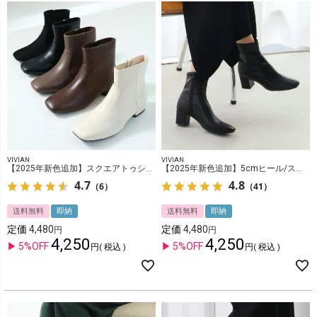
VIVIAN
VIVIAN
【2025年新色追加】スクエアトゥシンプルローヒールショートブーツ
【2025年新色追加】5cmヒール/スクエアトゥストレッチショートブーツ
4.7
4.8
（6）
（41）
送料無料
即納
送料無料
即納
定価
4,480
定価
4,480
4,250
4,250
5%OFF
5%OFF
税込
税込