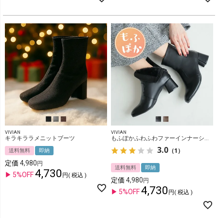
VIVIAN
VIVIAN
キラキララメニットブーツ
もふぽかふわふわファーインナーショートブーツ
3.0
（1）
送料無料
即納
定価
4,980
送料無料
即納
4,730
5%OFF
税込
定価
4,980
4,730
5%OFF
税込