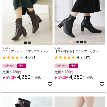
VIVIAN
VIVIAN
スクエアトゥレースアップストレッチ袴ブーツ
【2026年再販】スクエアトゥプレートヒールストレッチショートブーツ
4.0
4.7
（1）
（27）
送料無料
予約
送料無料
予約
定価
4,480
定価
4,480
4,250
4,250
5%OFF
5%OFF
税込
税込