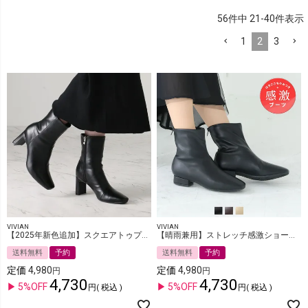
56
件中
21
-
40
件表示
1
2
3
VIVIAN
VIVIAN
【2025年新色追加】スクエアトゥプレートヒールショートブーツ
【晴雨兼用】ストレッチ感激ショートブーツ
送料無料
予約
送料無料
予約
定価
4,980
定価
4,980
4,730
4,730
5%OFF
5%OFF
税込
税込