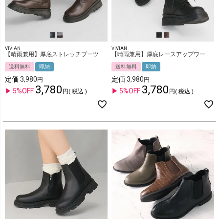
VIVIAN
VIVIAN
【晴雨兼用】厚底ストレッチブーツ
【晴雨兼用】厚底レースアップワークブーツ
送料無料
即納
送料無料
即納
定価
3,980
定価
3,980
3,780
3,780
5%OFF
5%OFF
税込
税込