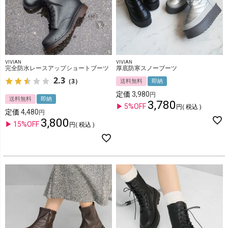
VIVIAN
VIVIAN
完全防水レースアップショートブーツ
厚底防寒スノーブーツ
2.3
（3）
送料無料
即納
定価
3,980
送料無料
即納
3,780
5%OFF
税込
定価
4,480
3,800
15%OFF
税込