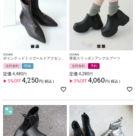
VIVIAN
VIVIAN
ポインテッドトゥゴールドアクセントストレッチショートブーツ
厚底スリッポンアンクルブーツ
送料無料
即納
送料無料
予約
定価
4,480
定価
4,280
4,250
4,060
5%OFF
5%OFF
税込
税込