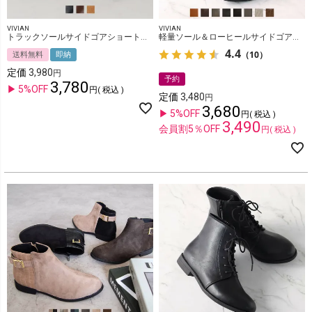
VIVIAN
VIVIAN
トラックソールサイドゴアショートブーツ
軽量ソール＆ローヒールサイドゴアショートブーツ
4.4
（10）
送料無料
即納
定価
3,980
予約
3,780
5%OFF
税込
定価
3,480
3,680
5%OFF
税込
3,490
会員割5％OFF
税込