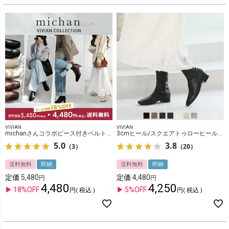
VIVIAN
VIVIAN
michanさんコラボピース付きベルトデザインストレッチショートブーツ
3cmヒール/スクエアトゥローヒールストレッチミドルブーツ
5.0
3.8
（3）
（20）
送料無料
即納
送料無料
即納
定価
5,480
定価
4,480
4,480
4,250
18%OFF
5%OFF
税込
税込