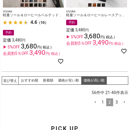
VIVIAN
VIVIAN
軽量ソール＆ローヒールベルテッドショートブーツ
軽量ソール＆ローヒールレースアップショート袴ブーツ
4.6
（10）
予約
定価
3,480
予約
3,680
5%OFF
税込
定価
3,480
3,490
会員割5％OFF
税込
3,680
5%OFF
税込
3,490
会員割5％OFF
税込
おすすめ順
新着順
価格が安い順
価格が高い順
並び替え
56
件中
21
-
40
件表示
1
2
3
PICK UP