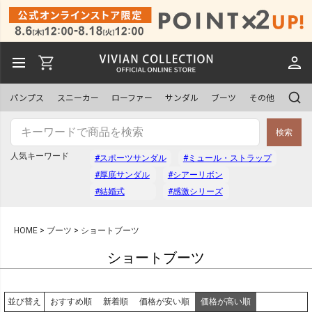
パンプス
スニーカー
ローファー
サンダル
ブーツ
その他
検索
人気キーワード
#スポーツサンダル
#ミュール・ストラップ
#厚底サンダル
#シアーリボン
#結婚式
#感激シリーズ
HOME
ブーツ
ショートブーツ
ショートブーツ
おすすめ順
新着順
価格が安い順
価格が高い順
並び替え