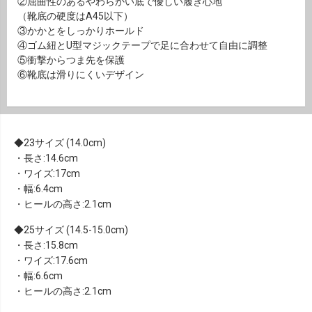
②屈曲性のあるやわらかい底で優しい履き心地
（靴底の硬度はA45以下）
③かかとをしっかりホールド
④ゴム紐とU型マジックテープで足に合わせて自由に調整
⑤衝撃からつま先を保護
⑥靴底は滑りにくいデザイン
23サイズ (14.0cm)
・長さ:14.6cm
・ワイズ:17cm
・幅:6.4cm
・ヒールの高さ:2.1cm
25サイズ (14.5-15.0cm)
・長さ:15.8cm
・ワイズ:17.6cm
・幅:6.6cm
・ヒールの高さ:2.1cm