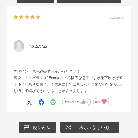
2025.6.24
ツムツム
デザイン、色も絶妙で可愛かったです！
普段ニューバランス15cm履いてる幅広な息子ですが靴下履けば若
干ゆとりありな感じ。子供用にしてはちょっと重めなので足が上が
り切らず転びそうになることが多々あります。
参考になった
0
Like!
0
絞り込み
表示：新しい順