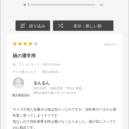
★
1
(0)
絞り込み
表示：新しい順
2026.7.4
娘の通学用
色：ブラック
サイズ：240 (24.0cm)
サイズ感
:ぴったり
履き心地
:良い
るんるん
年代:
50代
足幅:
普通
甲高さ:
普通
普段お履きの靴のサイズ:
24.0cm
サイズや見た目履き心地は良かったのですが、自転車のペダルと相
性悪く滑ってしまうそうです。
危ないので自転車乗る時は履けなくなりました。娘が気に入ってた
のに残念です。