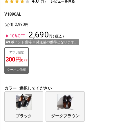
4.0
（1）
レビューを見る
V1890AL
定価
2,990
2,690
10%OFF
税込
49
ポイント獲得 ※発送後の獲得となります。
アプリ限定
300円
OFF
クーポン詳細
カラー
選択してください
ブラック
ダークブラウン