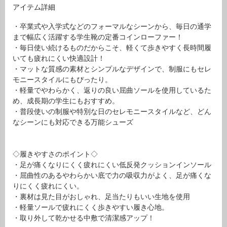
アイテム詳細
・卒業式や入学式などのフォーマルなシーンから、毎日の通学
まで幅広く活躍する学生靴の定番コインローファー！
・毎日使い続けるものだからこそ、軽くて歩きやすく長時間履
いても疲れにくい快適設計！
・マットな質感の素材とシンプルなデザインで、制服にもセレ
モニースタイルにもぴったり。
・軽量でやわらかく、返りの良い屈曲ソールを使用しているた
め、成長期の学生にもおすすめ。
・普段使いの制服や特別な日のセレモニースタイルなど、どん
なシーンにも対応できる万能シューズ
◇履きやすさのポイント◇
・足が痛くなりにくく疲れにくい低反発クッションインソール
・屈曲性のあるやわらかい底で力の吸収力がよく、足が痛くな
りにくく疲れにくい。
・裏材は見た目がおしゃれ、足当たりもいい生地を使用
・軽量ソールで疲れにくく歩きやすい履き心地。
・取り外して乾かせる中敷で清潔感アップ！