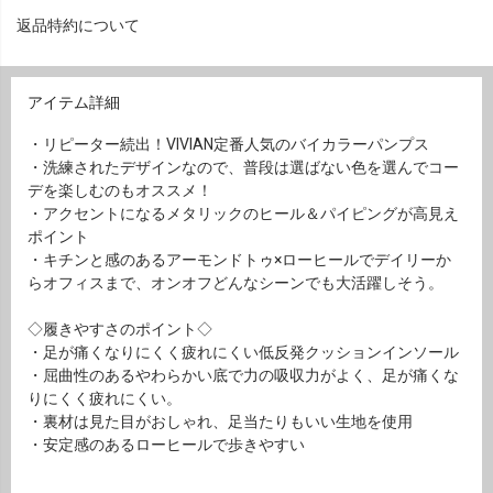
返品特約について
アイテム詳細
・リピーター続出！VIVIAN定番人気のバイカラーパンプス
・洗練されたデザインなので、普段は選ばない色を選んでコー
デを楽しむのもオススメ！
・アクセントになるメタリックのヒール＆パイピングが高見え
ポイント
・キチンと感のあるアーモンドトゥ×ローヒールでデイリーか
らオフィスまで、オンオフどんなシーンでも大活躍しそう。
◇履きやすさのポイント◇
・足が痛くなりにくく疲れにくい低反発クッションインソール
・屈曲性のあるやわらかい底で力の吸収力がよく、足が痛くな
りにくく疲れにくい。
・裏材は見た目がおしゃれ、足当たりもいい生地を使用
・安定感のあるローヒールで歩きやすい