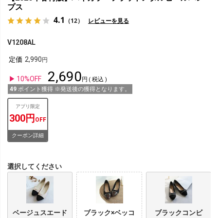
プス
4.1
（12）
レビューを見る
V1208AL
定価
2,990
2,690
10%OFF
税込
49
ポイント獲得 ※発送後の獲得となります。
アプリ限定
300円
OFF
クーポン詳細
選択してください
ベージュスエード
ブラック×ベッコ
ブラックコンビ