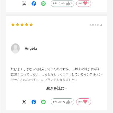
参考になった
0
Like!
0
2024.11.6
Angela
靴はよくしまむらで購入していたのですが、3L以上の靴が最近ほ
ぼ無くなってしまい、しまむらとよくコラボしているインフルエン
サーさんのおかげでこのブランドを知りました！
3Lサイズでいつもぴったりなのですが、少しゆとりある作りにな
続きを読む
っていて嬉しかったです！
またリピートさせて頂きます♪
参考になった
0
Like!
0