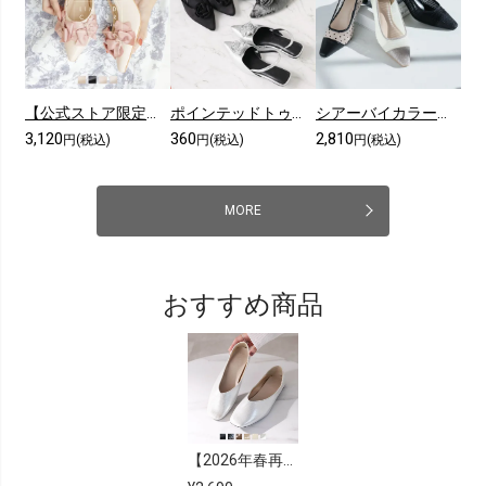
【公式ストア限定カラーあり】メニーリボンスリングバックパンプス
ポインテッドトゥコサージュスリングバックパンプス
シアーバイカラープレートヒールパンプス
3,120
360
2,810
円(税込)
円(税込)
円(税込)
MORE
おすすめ商品
【2026年春再販】スクエアトゥVカットバブーシュ