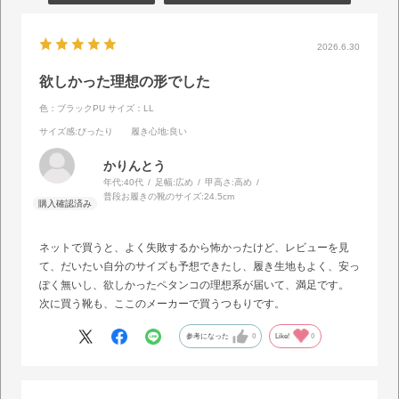
2026.6.30
欲しかった理想の形でした
色：ブラックPU
サイズ：LL
サイズ感
:ぴったり
履き心地
:良い
かりんとう
年代:
40代
足幅:
広め
甲高さ:
高め
普段お履きの靴のサイズ:
24.5cm
ネットで買うと、よく失敗するから怖かったけど、レビューを見
て、だいたい自分のサイズも予想できたし、履き生地もよく、安っ
ぽく無いし、欲しかったペタンコの理想系が届いて、満足です。
次に買う靴も、ここのメーカーで買うつもりです。
参考になった
0
Like!
0