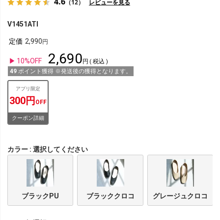
4.6
（12）
レビューを見る
V1451ATI
定価
2,990
2,690
10%OFF
税込
49
ポイント獲得 ※発送後の獲得となります。
アプリ限定
300円
OFF
クーポン詳細
カラー
選択してください
ブラックPU
ブラッククロコ
グレージュクロコ