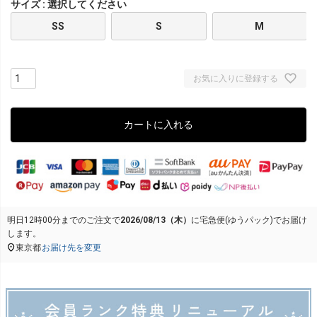
サイズ
選択してください
SS
S
M
お気に入りに登録する
カートに入れる
明日
12時00分
までのご注文で
2026/08/13（木）
に
宅急便(ゆうパック)
でお届け
します。
東京都
お届け先を変更