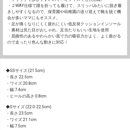
・２WAY仕様で踵を折っても履けて、スリッパみたいに脱ぎ履
きしやすくなるので、保育園や幼稚園の送り迎えで靴を脱ぐ機
会が多いママにもオススメ。
・足が痛くなりにくく疲れにくい低反発クッションインソール
・裏材は見た目がおしゃれ、足当たりもいい生地を使用
・屈曲性のあるやわらかい底で力の吸収力がよく、よく曲がる
ので走ったり色んな動きに対応！
SSサイズ (21.5cm)
・長さ:22.5cm
・ワイズ:20.8cm
・幅:7.4cm
・ヒールの高さ:0.8cm
Sサイズ (22.0-22.5cm)
・長さ:23.5cm
・ワイズ:21.1cm
・幅:7.5cm