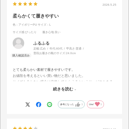
2026.5.25
柔らかくて履きやすい
色：アイボリーPU
サイズ：L
サイズ感
:ぴったり
履き心地
:良い
ふるふる
足幅:
広め
年代:
60代
甲高さ:
普通
普段お履きの靴のサイズ:
24.0cm
とても柔らかい素材で履きやすいです。
お値段を考えるといい買い物だと思いました。
サイズも合わない場合は交換してもらえるというサービスもある
し、他の方のレビューを見る限りいつも通りのサイズででいけそう
続きを読む
だなと思い、迷うこともなかったです。
参考になった
1
Like!
1