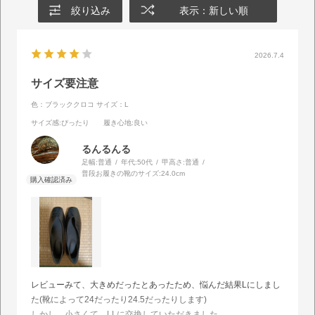
絞り込み
表示：新しい順
2026.7.4
サイズ要注意
色：ブラッククロコ
サイズ：L
サイズ感
:ぴったり
履き心地
:良い
るんるんる
足幅:
普通
年代:
50代
甲高さ:
普通
普段お履きの靴のサイズ:
24.0cm
レビューみて、大きめだったとあったため、悩んだ結果Lにしまし
た(靴によって24だったり24.5だったりします)
しかし、小さくて、LLに交換していただきました。