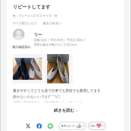
リピートしてます
色：グレージュクロコ
サイズ：M
サイズ感
:ぴったり
履き心地
:良い
リー
足幅:
広め
年代:
50代
甲高さ:
高め
普段お履きの靴のサイズ:
23.0cm
履きやすくてとても楽で仕事でも普段でも愛用してます
疲れないのもいいです(*´˘`*)♡
今回は子供の分も一緒に購入いたしました！
1足はすでに履いてしまってますので画像ないです^^;
続きを読む
またお世話になります✩.*˚
参考になった
0
Like!
0