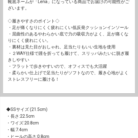
靴底ネームが「Lena」になっている商品でお届けの可能性がご
ざいます。
◇履きやすさのポイント◇
・足が痛くなりにくく疲れにくい低反発クッションインソール
・屈曲性のあるやわらかい底で力の吸収力がよく、足が痛くな
りにくく疲れにくい。
・裏材は見た目がおしゃれ、足当たりもいい生地を使用
・２WAY仕様で踵を折っても履けて、スリッパみたいに脱ぎ履
きしやすい
・フラットで歩きやすいので、オフィスでも大活躍
・柔らかい仕上げで足当たりがソフトなので、履き心地がよく
ストレスフリーに履ける！
SSサイズ (21.5cm)
・長さ:22.5cm
・ワイズ:20.8cm
・幅:7.4cm
・ヒールの高さ:0.8cm