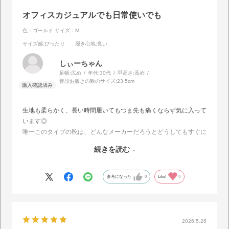
オフィスカジュアルでも日常使いでも
色：ゴールド
サイズ：M
サイズ感
:ぴったり
履き心地
:良い
しぃーちゃん
足幅:
広め
年代:
30代
甲高さ:
高め
普段お履きの靴のサイズ:
23.5cm
生地も柔らかく、長い時間履いてもつま先も痛くならず気に入って
います◎
唯一このタイプの靴は、どんなメーカーだろうとどうしてもすぐに
底が擦れてきますが、お値段がリーズナブルなので、買い替えしや
続きを読む
すいのもいい！
なかなかパンプスだと動きにくいし、かといってスニーカーはダメ
だし…という時に本当に重宝しているのでありがたいです。
参考になった
0
Like!
0
2026.5.26