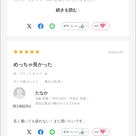
LLはピッタリでした。
続きを読む
ただ、安いから仕方ないですが、左右のバランスが合ってない💦の
で、少し残念だなと思って☆4にしました。
参考になった
0
Like!
0
2026.6.26
めっちゃ良かった
色：ブラック
サイズ：M
サイズ感
:ぴったり
履き心地
:良い
たなか
足幅:
普通
年代:
30代
甲高さ:
普通
普段お履きの靴のサイズ:
23.5cm
長く履いても疲れない！また買いたいです。
参考になった
0
Like!
0