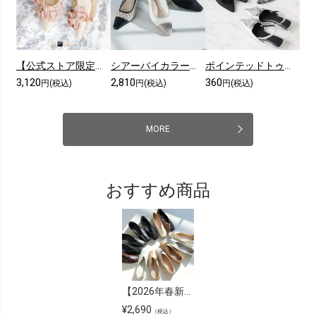
【公式ストア限定カラーあり】メニーリボンスリングバックパンプス
シアーバイカラープレートヒールパンプス
ポインテッドトゥコサージュスリングバックパンプス
3,120
2,810
360
円(税込)
円(税込)
円(税込)
MORE
おすすめ商品
【2026年春新色追加】スクエアトゥ切り替えデザインバブーシュ
¥
2,690
（税込）