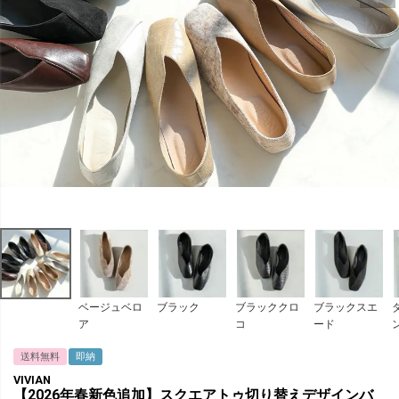
ベージュベロ
ブラック
ブラッククロ
ブラックスエ
ア
コ
ード
送料無料
即納
VIVIAN
【2026年春新色追加】スクエアトゥ切り替えデザインバ