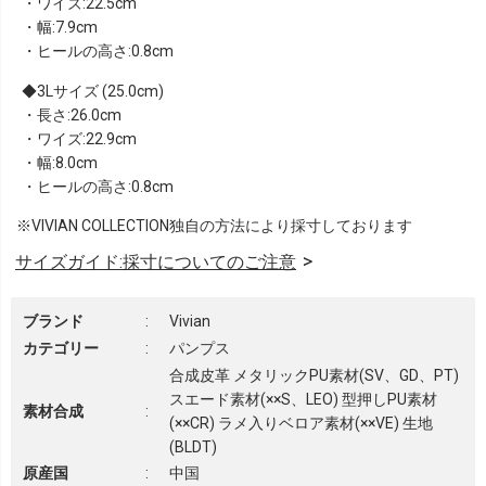
・ワイズ:22.5cm
・幅:7.9cm
・ヒールの高さ:0.8cm
3Lサイズ (25.0cm)
・長さ:26.0cm
・ワイズ:22.9cm
・幅:8.0cm
・ヒールの高さ:0.8cm
※VIVIAN COLLECTION独自の方法により採寸しております
サイズガイド:採寸についてのご注意
ブランド
:
Vivian
カテゴリー
:
パンプス
合成皮革 メタリックPU素材(SV、GD、PT)
スエード素材(××S、LEO) 型押しPU素材
素材合成
:
(××CR) ラメ入りベロア素材(××VE) 生地
(BLDT)
原産国
:
中国