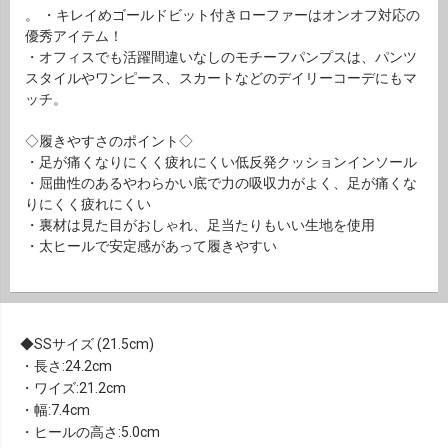
。 ・キレイめゴールドビット付きローファーはオンオフ対応の
優秀アイテム！
・オフィスでも活躍間違いなしのモチーフパンプスは、パンツ
スタイルやワンピース、スカートなどのデイリーコーデにもマ
ッチ。
◇履きやすさのポイント◇
・足が痛くなりにくく疲れにくい低反発クッションインソール
・屈曲性のあるやわらかい底で力の吸収力がよく、足が痛くな
りにくく疲れにくい
・裏材は見た目がおしゃれ、足当たりもいい生地を使用
・太ヒールで安定感があって履きやすい
SSサイズ (21.5cm)
・長さ:24.2cm
・ワイズ:21.2cm
・幅:7.4cm
・ヒールの高さ:5.0cm