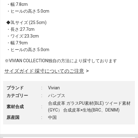
・幅:7.8cm
・ヒールの高さ:5.0cm
3Lサイズ (25.5cm)
・長さ:27.7cm
・ワイズ:23.3cm
・幅:7.9cm
・ヒールの高さ:5.0cm
※VIVIAN COLLECTION独自の方法により採寸しております
サイズガイド:採寸についてのご注意
ブランド
:
Vivian
カテゴリー
:
パンプス
合成皮革 ガラスPU素材(BLE) ツイード素材
素材合成
:
(GYC） 合成皮革×生地(BRC、DENIM)
原産国
:
中国