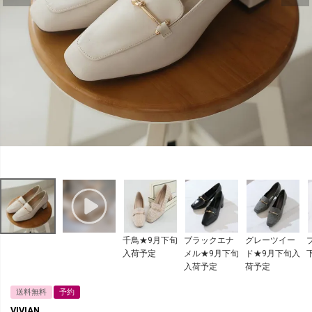
千鳥★9月下旬
ブラックエナ
グレーツイー
入荷予定
メル★9月下旬
ド★9月下旬入
入荷予定
荷予定
送料無料
予約
VIVIAN