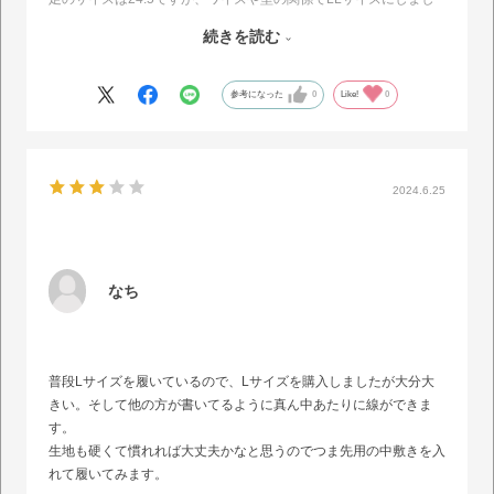
た。
続きを読む
踵が抜けてしまうので、パッドを入れて調整してみようと思いま
す。
参考になった
0
Like!
0
2024.6.25
なち
普段Lサイズを履いているので、Lサイズを購入しましたが大分大
きい。そして他の方が書いてるように真ん中あたりに線ができま
す。
生地も硬くて慣れれば大丈夫かなと思うのでつま先用の中敷きを入
れて履いてみます。