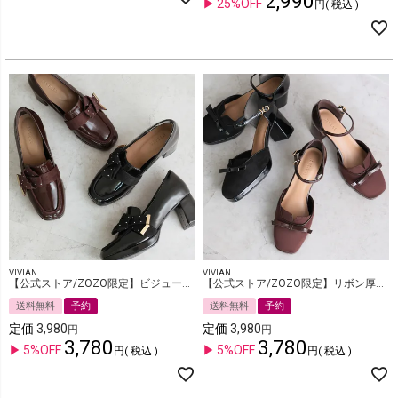
2,990
25%OFF
税込
VIVIAN
VIVIAN
【公式ストア/ZOZO限定】ビジューリボン厚底プラットフォームパンプス
【公式ストア/ZOZO限定】リボン厚底プラットフォームセパレートサンダル
送料無料
予約
送料無料
予約
定価
3,980
定価
3,980
3,780
3,780
5%OFF
5%OFF
税込
税込