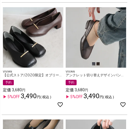
VIVIAN
VIVIAN
【公式ストア/ZOZO限定】オブリークトゥゴールドモチーフパンプス
アンクレット切り替えデザインパンプス
予約
予約
定価
3,680
定価
3,680
3,490
3,490
5%OFF
5%OFF
税込
税込