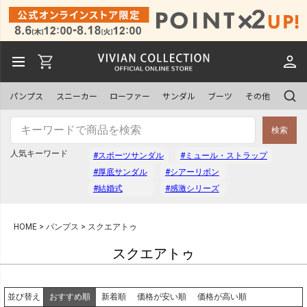
パンプス
スニーカー
ローファー
サンダル
ブーツ
その他
検索
人気キーワード
#スポーツサンダル
#ミュール・ストラップ
#厚底サンダル
#シアーリボン
#結婚式
#感激シリーズ
HOME
パンプス
スクエアトゥ
スクエアトゥ
おすすめ順
新着順
価格が安い順
価格が高い順
並び替え