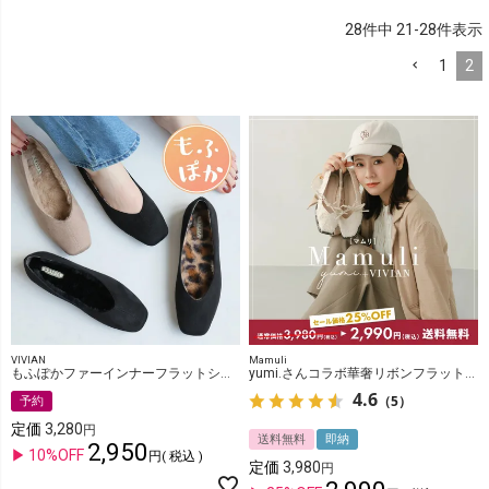
28
件中
21
-
28
件表示
1
2
VIVIAN
Mamuli
もふぽかファーインナーフラットシューズ
yumi.さんコラボ華奢リボンフラットシューズ
4.6
（5）
予約
定価
3,280
送料無料
即納
2,950
10%OFF
税込
定価
3,980