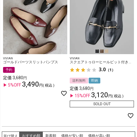
VIVIAN
VIVIAN
ゴールドパーツスリットパンプス
スクエアトゥローヒールビット付きローファーパンプス
3.0
（1）
予約
定価
3,680
送料無料
即納
3,490
5%OFF
税込
定価
3,680
3,120
15%OFF
税込
SOLD OUT
おすすめ順
新着順
価格が安い順
価格が高い順
並び替え