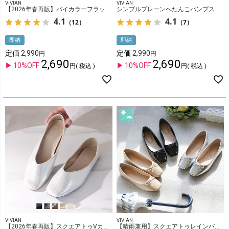
VIVIAN
VIVIAN
【2026年春再販】バイカラーフラットメタルヒールパンプス
シンプルプレーンぺたんこパンプス
4.1
4.1
（12）
（7）
即納
即納
定価
2,990
定価
2,990
2,690
2,690
10%OFF
10%OFF
税込
税込
VIVIAN
VIVIAN
【2026年春再販】スクエアトゥVカットバブーシュ
【晴雨兼用】スクエアトゥレインバレエシューズ