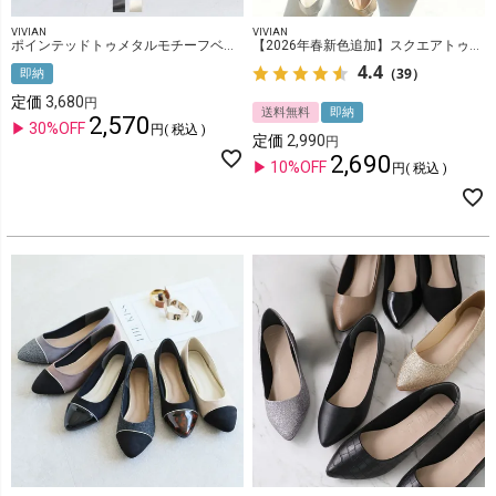
VIVIAN
VIVIAN
ポインテッドトゥメタルモチーフベルトパンプス
【2026年春新色追加】スクエアトゥ切り替えデザインバブーシュ
4.4
（39）
即納
定価
3,680
送料無料
即納
2,570
30%OFF
税込
定価
2,990
2,690
10%OFF
税込