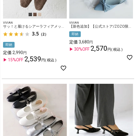
VIVIAN
VIVIAN
サッ！と履けるシアーラフィアメッシュフラットシューズ
【新色追加】【公式ストア/ZOZO限定】ポインテッドトゥリボンバックストラップパンプス
3.5
（2）
即納
定価
3,680
即納
2,570
30%OFF
税込
定価
2,990
2,539
15%OFF
税込