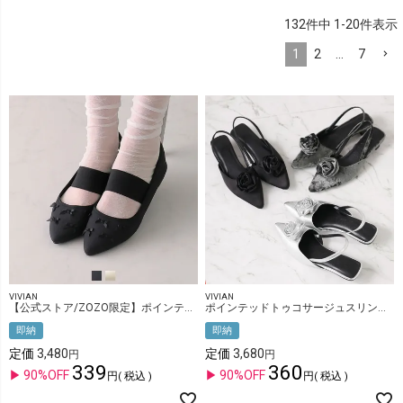
132
件中
1
-
20
件表示
1
2
…
7
VIVIAN
VIVIAN
【公式ストア/ZOZO限定】ポインテッドトゥリボンゴムデザインフラットパンプス
ポインテッドトゥコサージュスリングバックパンプス
即納
即納
定価
3,480
定価
3,680
339
360
90%OFF
90%OFF
税込
税込