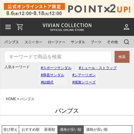
パンプス
スニーカー
ローファー
サンダル
ブーツ
その他
検索
人気キーワード
#スポーツサンダル
#ミュール・ストラップ
#厚底サンダル
#シアーリボン
#結婚式
#感激シリーズ
HOME
パンプス
パンプス
おすすめ順
新着順
価格が安い順
価格が高い順
並び替え