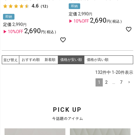
4.6
（12）
即納
定価
2,990
即納
2,690
10%OFF
税込
定価
2,990
2,690
10%OFF
税込
おすすめ順
新着順
価格が安い順
価格が高い順
並び替え
132
件中
1
-
20
件表示
1
2
…
7
PICK UP
今話題のアイテム