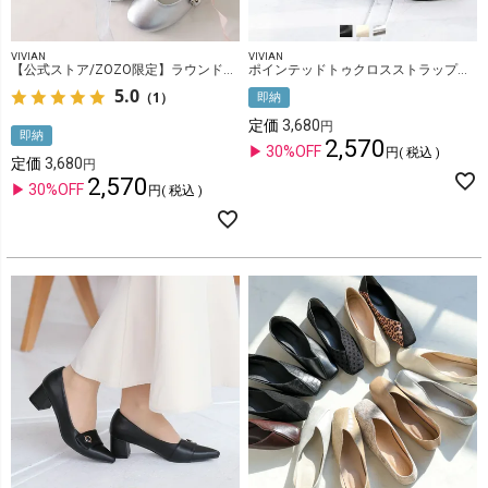
VIVIAN
VIVIAN
【公式ストア/ZOZO限定】ラウンドトゥダブルベルトフラットシューズ
ポインテッドトゥクロスストラップスリングバックパンプス
5.0
（1）
即納
定価
3,680
即納
2,570
30%OFF
税込
定価
3,680
2,570
30%OFF
税込