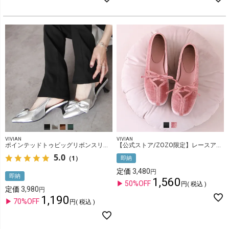
VIVIAN
VIVIAN
ポインテッドトゥビッグリボンスリングバックパンプス
【公式ストア/ZOZO限定】レースアップリボンバレエシューズ
5.0
（1）
即納
定価
3,480
即納
1,560
50%OFF
税込
定価
3,980
1,190
70%OFF
税込