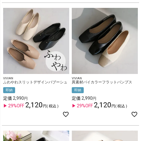
VIVIAN
VIVIAN
ふわやわスリットデザインバブーシュ
異素材バイカラーフラットパンプス
即納
即納
定価
2,990
定価
2,990
2,120
2,120
29%OFF
29%OFF
税込
税込