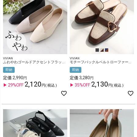
VIVIAN
VIVIAN
ふわやわゴールドアクセントフラットシューズ
モチーフバックルベルトローファースリッパ
即納
即納
定価
2,990
定価
3,280
2,120
2,130
29%OFF
35%OFF
税込
税込