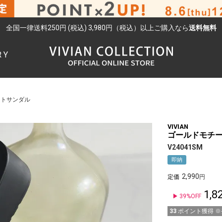
全国一律送料250円 (税込) 3,980円（税込）以上ご購入なら
送料無料
RY
検索
ートサンダル
VIVIAN
ゴールドモチ
V24041SM
即納
2,990
定価
1,8
39%OFF
33
ポイント獲得 