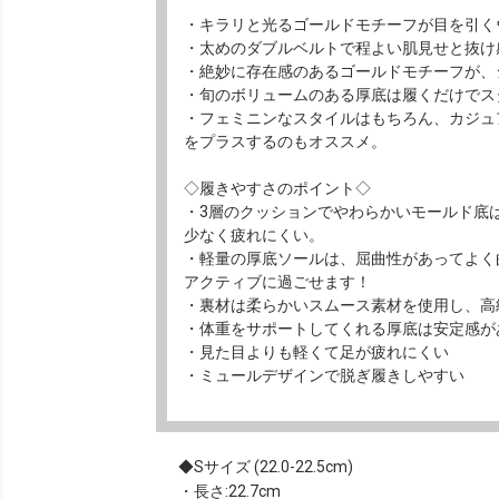
・キラリと光るゴールドモチーフが目を引く
・太めのダブルベルトで程よい肌見せと抜け
・絶妙に存在感のあるゴールドモチーフが、
・旬のボリュームのある厚底は履くだけでス
・フェミニンなスタイルはもちろん、カジュ
をプラスするのもオススメ。
◇履きやすさのポイント◇
・3層のクッションでやわらかいモールド底
少なく疲れにくい。
・軽量の厚底ソールは、屈曲性があってよく
アクティブに過ごせます！
・裏材は柔らかいスムース素材を使用し、高
・体重をサポートしてくれる厚底は安定感が
・見た目よりも軽くて足が疲れにくい
・ミュールデザインで脱ぎ履きしやすい
Sサイズ (22.0-22.5cm)
・長さ:22.7cm