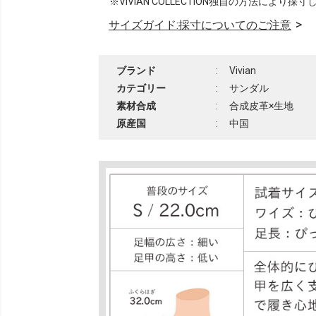
※VIVIAN COLLECTION独自の方法により採
サイズガイド:採寸についてのご注意
ブランド
:
Vivian
カテゴリー
:
サンダル
素材合成
:
合成皮革×生地
原産国
:
中国