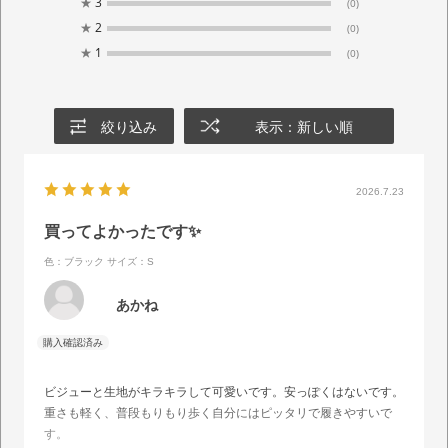
★
3
(0)
★
2
(0)
★
1
(0)
絞り込み
表示：新しい順
2026.7.23
買ってよかったです✨
色：ブラック
サイズ：S
あかね
ビジューと生地がキラキラして可愛いです。安っぽくはないです。
重さも軽く、普段もりもり歩く自分にはピッタリで履きやすいで
す。