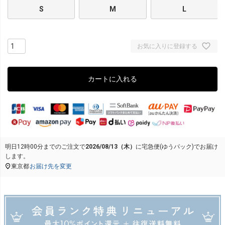
S
M
L
お気に入りに登録する
カートに入れる
明日
12時00分
までのご注文で
2026/08/13（木）
に
宅急便(ゆうパック)
でお届け
します。
東京都
お届け先を変更