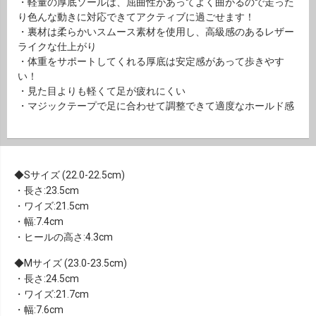
・軽量の厚底ソールは、屈曲性があってよく曲がるので走った
り色んな動きに対応できてアクティブに過ごせます！
・裏材は柔らかいスムース素材を使用し、高級感のあるレザー
ライクな仕上がり
・体重をサポートしてくれる厚底は安定感があって歩きやす
い！
・見た目よりも軽くて足が疲れにくい
・マジックテープで足に合わせて調整できて適度なホールド感
Sサイズ (22.0-22.5cm)
・長さ:23.5cm
・ワイズ:21.5cm
・幅:7.4cm
・ヒールの高さ:4.3cm
Mサイズ (23.0-23.5cm)
・長さ:24.5cm
・ワイズ:21.7cm
・幅:7.6cm