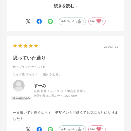
続きを読む
私は22センチなのでどうかなと不安でしたがちょうどよくて、買
ってよかったと思いました。
参考になった
0
Like!
0
2026.7.21
思っていた通り
色：ブラック
サイズ：M
サイズ感
:ぴったり
履き心地
:良い
すーみ
足幅:
普通
年代:
30代
甲高さ:
普通
普段お履きの靴のサイズ:
23.0cm
一日履いても痛くならず、デザインも可愛くてお気に入りになりま
した！
参考になった
2
Like!
1