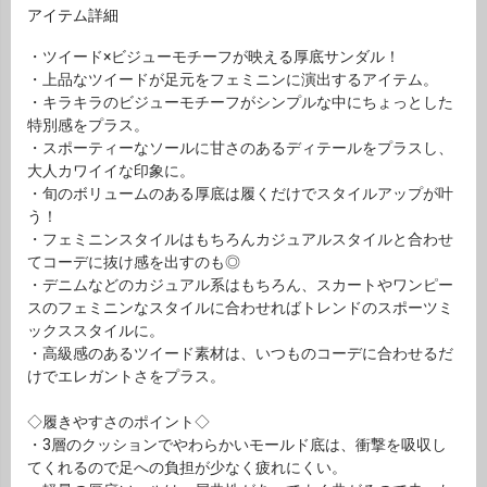
アイテム詳細
・ツイード×ビジューモチーフが映える厚底サンダル！
・上品なツイードが足元をフェミニンに演出するアイテム。
・キラキラのビジューモチーフがシンプルな中にちょっとした
特別感をプラス。
・スポーティーなソールに甘さのあるディテールをプラスし、
大人カワイイな印象に。
・旬のボリュームのある厚底は履くだけでスタイルアップが叶
う！
・フェミニンスタイルはもちろんカジュアルスタイルと合わせ
てコーデに抜け感を出すのも◎
・デニムなどのカジュアル系はもちろん、スカートやワンピー
スのフェミニンなスタイルに合わせればトレンドのスポーツミ
ックススタイルに。
・高級感のあるツイード素材は、いつものコーデに合わせるだ
けでエレガントさをプラス。
◇履きやすさのポイント◇
・3層のクッションでやわらかいモールド底は、衝撃を吸収し
てくれるので足への負担が少なく疲れにくい。