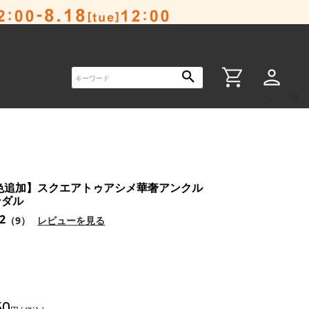
ゲスト 様
新色追加】スクエアトゥアシメ華奢アンクル
ンダル
.2
（9）
レビューを見る
50