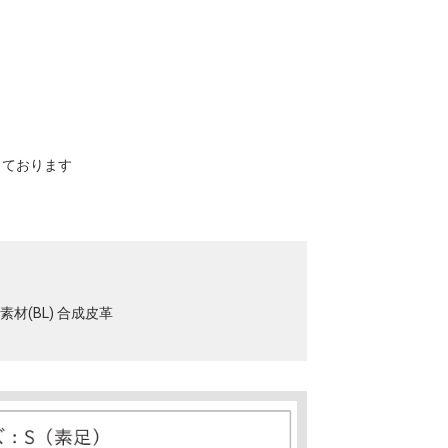
寸しております
素材(BL) 合成皮革