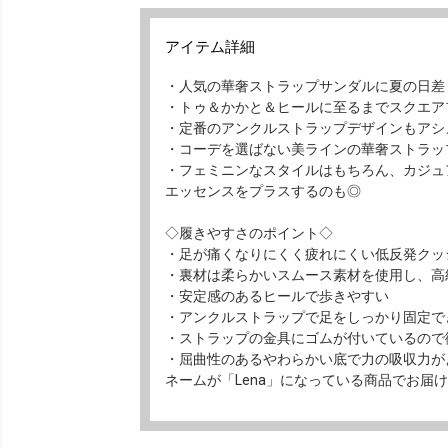
アイテム詳細
・人気の華奢ストラップサンダルに夏の日差
・トゥ＆かかと＆ヒールに至るまでスクエア
・定番のアンクルストラップデザインもアシ
・コーデを選ばない美ラインの華奢ストラッ
・フェミニンなスタイルはもちろん、カジュ
エッセンスをプラスするのも◎
◇履きやすさのポイント◇
・足が痛くなりにくく疲れにくい低反発クッ
・裏材は柔らかいスムース素材を使用し、高
・安定感のあるヒールで歩きやすい
・アンクルストラップで足をしっかり固定で
・ストラップの金具にゴムが付いているので
・屈曲性のあるやわらかい底で力の吸収力が
ネームが「Lena」になっている商品でお届