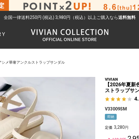
全国一律送料250円 (税込) 3,980円（税込）以上ご購入なら
送料無料
RY
検索
ゥアシメ華奢アンクルストラップサンダル
VIVIAN
【2026年夏
ストラップサ
4
V33009SM
即納
3,280
定価
2,9