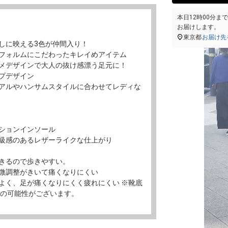
本日
12時00分
ま
お届けします。
東京都
お届け先
しに映える3色が仲間入り！
フォルムにこだわったキレイめアイテム
メデザインで大人の抜け感漂う足元に！
プデザイン
アルやハンサムスタイルに合わせてレディな
ションインソール
級感のあるレザーライクな仕上がり
きるので歩きやすい。
微調整がきいて痛くなりにくい
よく、足が痛くなりにくく疲れにくい ※靴底
けの可能性がございます。