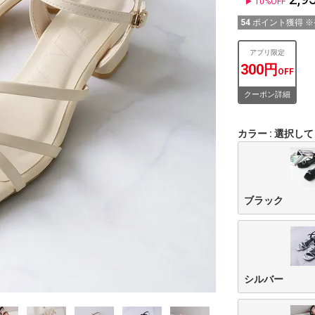
10%OFF
54
ポイント獲得 
アプリ限定
300円
OFF
クーポン詳細
カラー
選択して
ブラック
シルバー