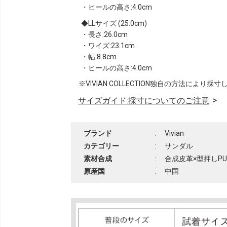
・ヒールの高さ:4.0cm
LLサイズ (25.0cm)
・長さ:26.0cm
・ワイズ:23.1cm
・幅:8.8cm
・ヒールの高さ:4.0cm
※VIVIAN COLLECTION独自の方法により採
サイズガイド:採寸についてのご注意
ブランド
:
Vivian
カテゴリー
:
サンダル
素材合成
:
合成皮革×型押しPU
原産国
:
中国