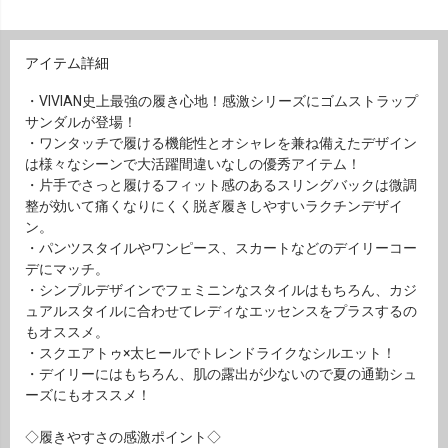
アイテム詳細
・VIVIAN史上最強の履き心地！感激シリーズにゴムストラップ
サンダルが登場！
・ワンタッチで履ける機能性とオシャレを兼ね備えたデザイン
は様々なシーンで大活躍間違いなしの優秀アイテム！
・片手でさっと履けるフィット感のあるスリングバックは微調
整が効いて痛くなりにくく脱ぎ履きしやすいラクチンデザイ
ン。
・パンツスタイルやワンピース、スカートなどのデイリーコー
デにマッチ。
・シンプルデザインでフェミニンなスタイルはもちろん、カジ
ュアルスタイルに合わせてレディなエッセンスをプラスするの
もオススメ。
・スクエアトゥ×太ヒールでトレンドライクなシルエット！
・デイリーにはもちろん、肌の露出が少ないので夏の通勤シュ
ーズにもオススメ！
◇履きやすさの感激ポイント◇