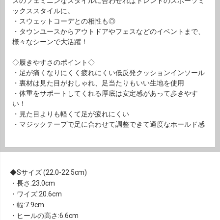
スのフェミニンなスタイルに合わせればトレンドのスポーツミ
ックススタイルに。
・スウェットコーデとの相性も◎
・タウンユースからアウトドアやフェスなどのイベントまで、
様々なシーンで大活躍！
◇履きやすさのポイント◇
・足が痛くなりにくく疲れにくい低反発クッションインソール
・裏材は見た目がおしゃれ、足当たりもいい生地を使用
・体重をサポートしてくれる厚底は安定感があって歩きやす
い！
・見た目よりも軽くて足が疲れにくい
・マジックテープで足に合わせて調整できて適度なホールド感
Sサイズ (22.0-22.5cm)
・長さ:23.0cm
・ワイズ:20.6cm
・幅:7.9cm
・ヒールの高さ:6.6cm