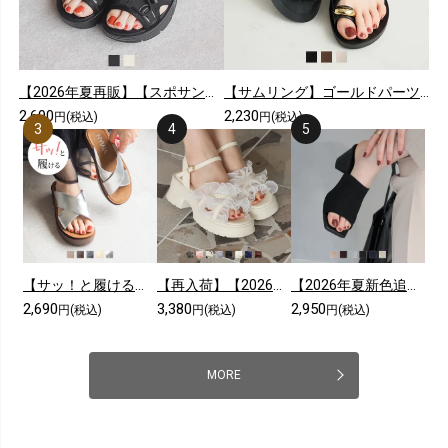
【2026年夏再販】【スポサン】やわらかソールレースアップスニーカーサンダル
【サムリング】ゴールドパーツカジュアルコンフォートトングサンダル
2,690
2,230
円(税込)
円(税込)
【サッ！と履ける】【2026年夏新色追加】厚底コンフォートクロスサンダル
【再入荷】【2026年夏新色追加】シアークロスフリル厚底ストラップサンダル
【2026年夏新色追加】スクエアトゥニットミュールサンダル
2,690
3,380
2,950
円(税込)
円(税込)
円(税込)
MORE