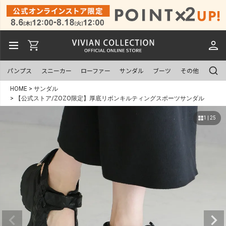
パンプス
スニーカー
ローファー
サンダル
ブーツ
その他
HOME
サンダル
【公式ストア/ZOZO限定】厚底リボンキルティングスポーツサンダル
1 | 25