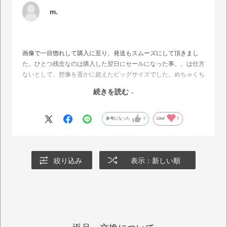
m.
画像で一目惚れして購入に至り、発送もスムーズにして頂きまし
た。ひとつ残念なのは購入した翌日にセールになった事。。は仕方
ないとして、想像を遥かに超えたビッグサイズでした。めちゃくち
ゃ足が大きく見える。これが流行りなのかも知れませんが画像が可
続きを読む
愛かったからと言って二足買いするんじゃなかったと後悔してま
す。デザインは可愛いのかも知れないけど店頭で見てたら購入には
至らなかったと思います。個人の感想なので他の方は可愛いと思う
参考になった
0
Like!
0
方が多いと思います。
絞り込み
表示：新しい順