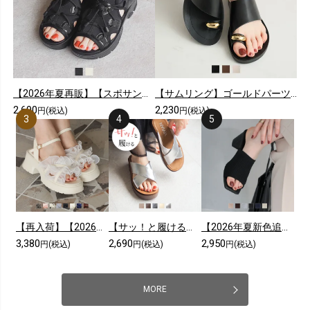
【2026年夏再販】【スポサン】やわらかソールレースアップスニーカーサンダル
【サムリング】ゴールドパーツカジュアルコンフォートトングサンダル
2,690
2,230
円(税込)
円(税込)
【再入荷】【2026年夏新色追加】シアークロスフリル厚底ストラップサンダル
【サッ！と履ける】【2026年夏新色追加】厚底コンフォートクロスサンダル
【2026年夏新色追加】スクエアトゥニットミュールサンダル
3,380
2,690
2,950
円(税込)
円(税込)
円(税込)
MORE