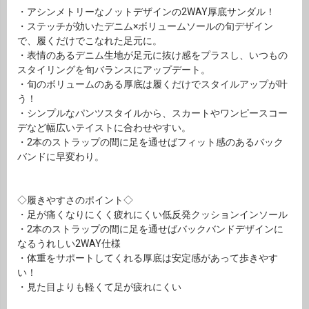
・アシンメトリーなノットデザインの2WAY厚底サンダル！
・ステッチが効いたデニム×ボリュームソールの旬デザイン
で、履くだけでこなれた足元に。
・表情のあるデニム生地が足元に抜け感をプラスし、いつもの
スタイリングを旬バランスにアップデート。
・旬のボリュームのある厚底は履くだけでスタイルアップが叶
う！
・シンプルなパンツスタイルから、スカートやワンピースコー
デなど幅広いテイストに合わせやすい。
・2本のストラップの間に足を通せばフィット感のあるバック
バンドに早変わり。
◇履きやすさのポイント◇
・足が痛くなりにくく疲れにくい低反発クッションインソール
・2本のストラップの間に足を通せばバックバンドデザインに
なるうれしい2WAY仕様
・体重をサポートしてくれる厚底は安定感があって歩きやす
い！
・見た目よりも軽くて足が疲れにくい