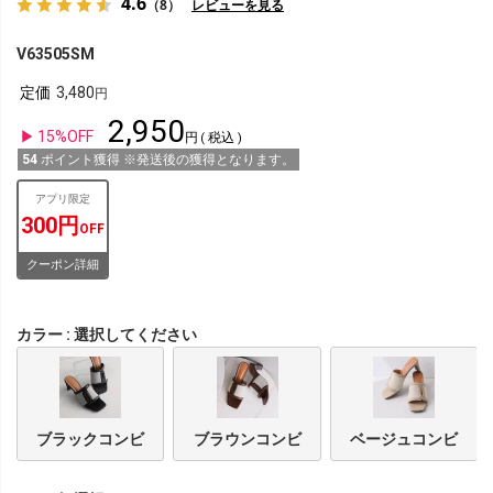
4.6
（8）
レビューを見る
V63505SM
定価
3,480
2,950
15%OFF
税込
54
ポイント獲得 ※発送後の獲得となります。
アプリ限定
300円
OFF
クーポン詳細
カラー
選択してください
ブラックコンビ
ブラウンコンビ
ベージュコンビ