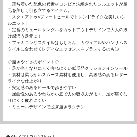
・落ち着いた配色の異素材コンビと洗練されたシルエットが足
元を美しく引き立てるアイテム。
・スクエアトゥ×プレートヒールでトレンドライクな美しいシ
ルエット！
・定番のミュールサンダルをカットアウトデザインで大人の抜
け感漂う足元に！
・フェミニンなスタイルはもちろん、カジュアルやハンサムス
タイルに合わせてレディなエッセンスをプラスするのも◎
◇履きやすさのポイント◇
・足が痛くなりにくく疲れにくい低反発クッションインソール
・裏材は柔らかいスムース素材を使用し、高級感のあるレザー
ライクな仕上がり
・安定感のあるヒールで歩きやすい
・屈曲性のあるやわらかい底で力の吸収力がよく、足が痛くな
りにくく疲れにくい
・ミュールデザインで脱ぎ履きラクチン
Sサイズ (22.0-22.5cm)