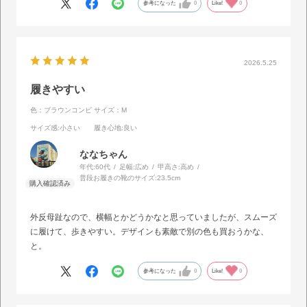
参考になった
0
Like!
0
2026.5.25
履きやすい
色：ブラウンコンビ
サイズ：M
サイズ感
:小さい
履き心地
:良い
ななちゃん
年代:
60代
足幅:
広め
甲高さ:
高め
普段お履きの靴のサイズ:
23.5cm
外反母趾なので、横幅とかどうかなと思っていましたが、スムーズ
に履けて、歩きやすい。デザインも素敵で別の色も買おうかな、
と。
参考になった
0
Like!
0