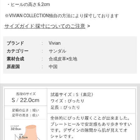
・ヒールの高さ:6.2cm
※VIVIAN COLLECTION独自の方法により採寸しております
サイズガイド:採寸についてのご注意
ブランド
:
Vivian
カテゴリー
:
サンダル
素材合成
:
合成皮革×生地
原産国
:
中国