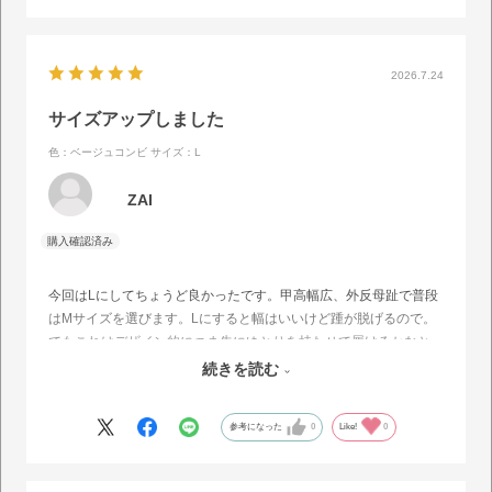
2026.7.24
サイズアップしました
色：ベージュコンビ
サイズ：L
ZAI
今回はLにしてちょうど良かったです。甲高幅広、外反母趾で普段
はMサイズを選びます。Lにすると幅はいいけど踵が脱げるので。
でもこれはデザイン的につま先にゆとりを持たせて履けるかなと。
私の足長23センチ、足幅9.5、ワイズ22.5と、公式に掲載の実寸を
続きを読む
比べてMではキツそうだったのでとても参考になりました。
参考になった
0
Like!
0