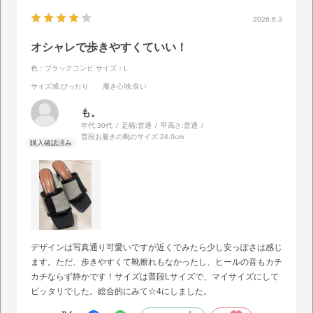
2026.6.3
オシャレで歩きやすくていい！
色：ブラックコンビ
サイズ：L
サイズ感
:ぴったり
履き心地
:良い
も。
年代:
30代
足幅:
普通
甲高さ:
普通
普段お履きの靴のサイズ:
24.0cm
デザインは写真通り可愛いですが近くでみたら少し安っぽさは感じ
ます。ただ、歩きやすくて靴擦れもなかったし、ヒールの音もカチ
カチならず静かです！サイズは普段Lサイズで、マイサイズにして
ピッタリでした。総合的にみて☆4にしました。