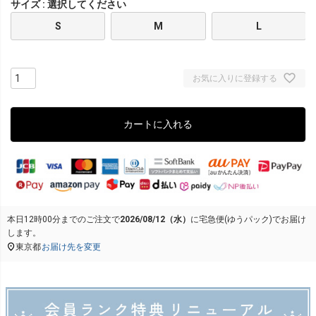
サイズ
選択してください
S
M
L
お気に入りに登録する
カートに入れる
本日
12時00分
までのご注文で
2026/08/12（水）
に
宅急便(ゆうパック)
でお届け
します。
東京都
お届け先を変更