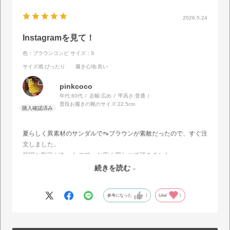
2026.5.24
Instagramを見て！
色：ブラウンコンビ
サイズ：S
サイズ感
:ぴったり
履き心地
:良い
pinkcoco
年代:
60代
足幅:
広め
甲高さ:
普通
普段お履きの靴のサイズ:
22.5cm
夏らしく異素材のサンダルで👡ブラウンが素敵だったので、すぐ注
文しました。
初回と割引があったので、お安く買わせて頂きました。
思った通り軽く色も👌幾つになっても素敵な出会いは嬉しいです。
続きを読む
ありがとうございました。😊
参考になった
1
Like!
1