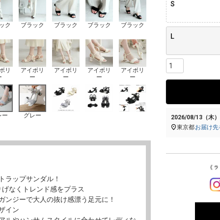
S
ック
ブラック
ブラック
ブラック
ブラック
L
ボリ
アイボリ
アイボリ
アイボリ
アイボリ
ー
ー
ー
ー
ー
レー
グレー
2026/08/13（木
東京都
お届け先
トラップサンダル！
りげなくトレンド感をプラス
ガンジーで大人の抜け感漂う足元に！
ザイン
アルやハンサムスタイルに合わせてレディな