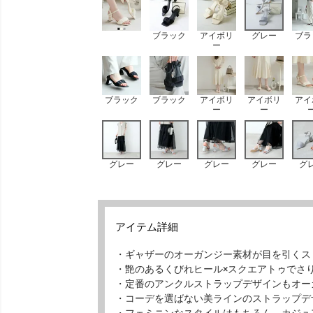
ブラック
アイボリ
グレー
ブラ
ー
ブラック
ブラック
アイボリ
アイボリ
アイ
ー
ー
グレー
グレー
グレー
グレー
グ
アイテム詳細
・ギャザーのオーガンジー素材が目を引くス
・艶のあるくびれヒール×スクエアトゥでさ
・定番のアンクルストラップデザインもオー
・コーデを選ばない美ラインのストラップデ
・フェミニンなスタイルはもちろん、カジュ