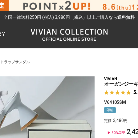
全国一律送料250円 (税込) 3,980円（税込）以上ご購入なら
送料無料
RY
検索
ストラップサンダル
VIVIAN
オーガンジー
5
V64105SM
即納
3,480
定価
2,4
30%OFF