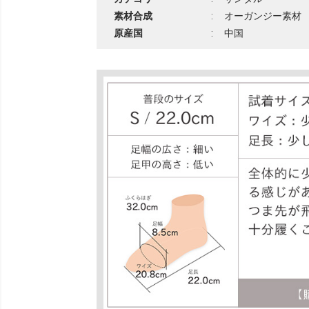
素材合成
:
オーガンジー素材
原産国
:
中国