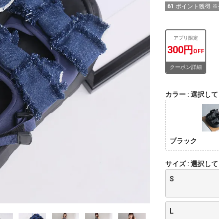
61
ポイント獲得 
アプリ限定
300円
OFF
クーポン詳細
カラー
選択して
ブラック
サイズ
選択して
S
L