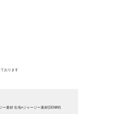
寸しております
ー素材 生地×ジャージー素材(DENIM)