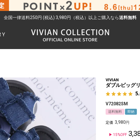
全国一律送料250円 (税込) 3,980円（税込）以上ご購入なら
送料無料
RY
検索
VIVIAN
ダブルビッグ
5
V72082SM
送料無料
即納
3,980
定価
3,3
15%OFF