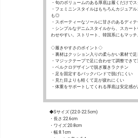
・旬のボリュームのある厚底は履くだけでス
・フェミニンスタイルはもちろんカジュアル
も◎
・スポーティーなソールに甘さのあるディテ
・シンプルなデニムスタイルから、スカート
わせやすい。ストリート、韓国系にもマッチ
◇履きやすさのポイント◇
・裏材はクッション入りの柔らかい素材で足
・マジックテープで足に合わせて調整できて
・ベルクロデザインで脱ぎ履きラクチン
・足を固定するバックバンドで脱げにくい
・見た目よりも軽くて足が疲れにくい
・体重をサポートしてくれる厚底は安定感が
Sサイズ (22.0-22.5cm)
・長さ:22.6cm
・ワイズ:20.8cm
・幅:8.1cm