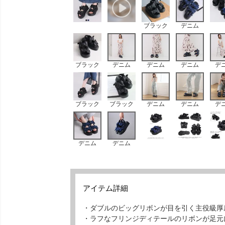
ブラック
デニム
ブラック
デニム
デニム
デニム
デ
ブラック
ブラック
デニム
デニム
デ
デニム
デニム
アイテム詳細
・ダブルのビッグリボンが目を引く主役級厚
・ラフなフリンジディテールのリボンが足元