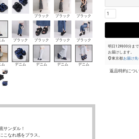
ブラック
ブラック
ブラック
ニム
ブラック
ブラック
ブラック
ブラック
明日
12時00分
ま
お届けします。
東京都
お届け先
ニム
デニム
デニム
デニム
デニム
返品特約につ
底サンダル！
にこなれ感をプラス。