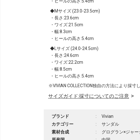
・ヒールの高さ:5.4cm
Mサイズ (23.0-23.5cm)
・長さ:23.6cm
・ワイズ:21.5cm
・幅:8.3cm
・ヒールの高さ:5.4cm
Lサイズ (24.0-24.5cm)
・長さ:24.6cm
・ワイズ:22.2cm
・幅:8.5cm
・ヒールの高さ:5.4cm
※VIVIAN COLLECTION独自の方法により採
サイズガイド:採寸についてのご注意
ブランド
:
Vivian
カテゴリー
:
サンダル
素材合成
:
グログラン×ジャージ
原産国
:
中国