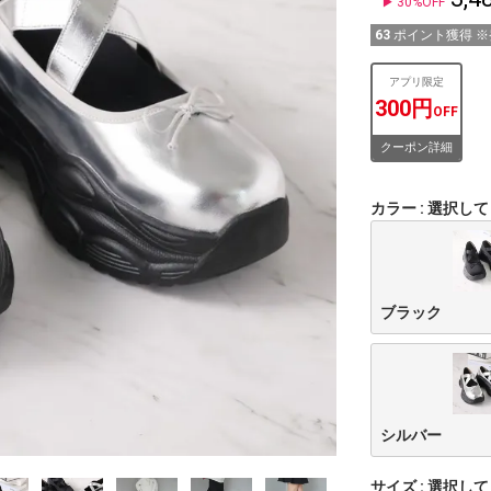
30%OFF
63
ポイント獲得 
アプリ限定
300円
OFF
クーポン詳細
カラー
選択して
ブラック
シルバー
サイズ
選択して