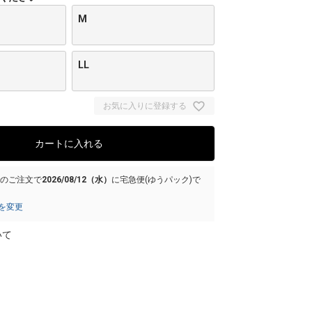
M
LL
お気に入りに登録する
カートに入れる
でのご注文で
2026/08/12（水）
に
宅急便(ゆうパック)
で
を変更
いて