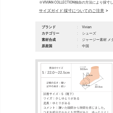
※VIVIAN COLLECTION独自の方法により採
サイズガイド:採寸についてのご注意
ブランド
:
Vivian
カテゴリー
:
シューズ
素材合成
:
ジャージー素材 メ
原産国
:
中国