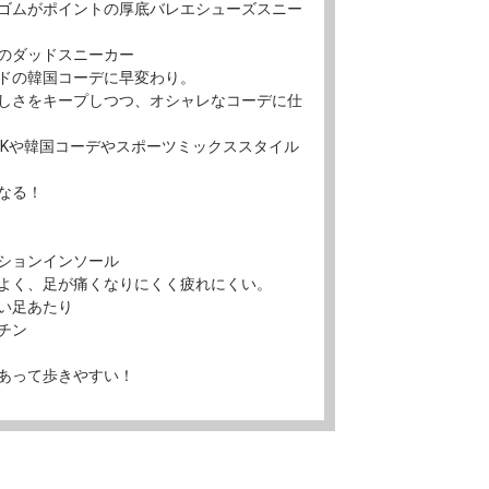
ゴムがポイントの厚底バレエシューズスニー
のダッドスニーカー
ドの韓国コーデに早変わり。
しさをキープしつつ、オシャレなコーデに仕
2Kや韓国コーデやスポーツミックススタイル
なる！
ションインソール
よく、足が痛くなりにくく疲れにくい。
い足あたり
チン
あって歩きやすい！