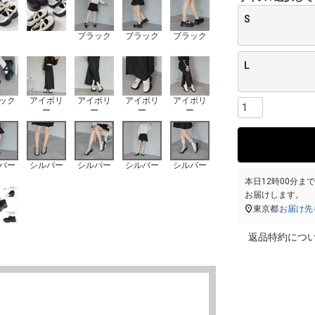
S
ブラック
ブラック
ブラック
L
ック
アイボリ
アイボリ
アイボリ
アイボリ
ー
ー
ー
ー
バー
シルバー
シルバー
シルバー
シルバー
本日
12時00分
ま
お届けします。
東京都
お届け先
返品特約につ