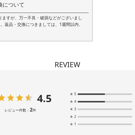
換について
りますが、万一不良・破損などがございまし
い。返品・交換につきましては、1週間以内、
REVIEW
4.5
★
5
★
4
2
★
3
レビュー件数：
件
★
2
★
1