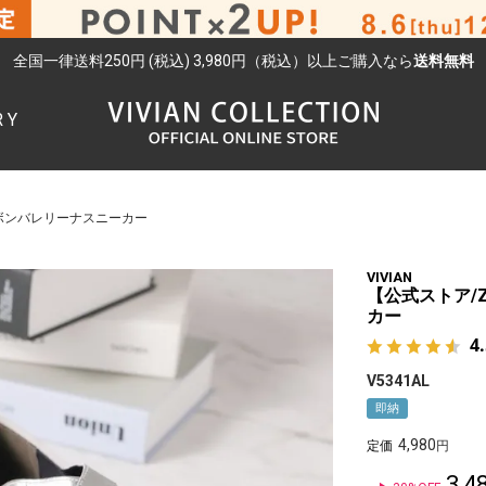
全国一律送料250円 (税込) 3,980円（税込）以上ご購入なら
送料無料
RY
検索
リボンバレリーナスニーカー
VIVIAN
【公式ストア/
カー
4
V5341AL
即納
4,980
定価
3,4