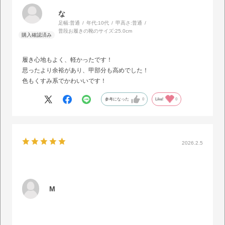
な
足幅:
普通
年代:
10代
甲高さ:
普通
普段お履きの靴のサイズ:
25.0cm
履き心地もよく、軽かったです！
思ったより余裕があり、甲部分も高めでした！
色もくすみ系でかわいいです！
参考になった
0
Like!
0
2026.2.5
M