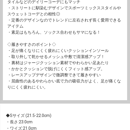
タイルなどのデイリーコーデにもマッチ
・ストリートに馴染むデザインでスポーツミックススタイルや
スウェットコーデとの相性◎
・定番のデザインなのでトレンドに左右されず長く愛用できる
アイテム
・素足はもちろん、ソックス合わせもサマになる！
◇履きやすさのポイント◇
・足が痛くなりにくく疲れにくいクッションインソール
・取り外して乾かせるメッシュ中敷で清潔感アップ！
・裏材はジャージクッション素材でやわらかい足あたり
・かかとクッションで脱げにくくフィット感アップ。
・レースアップデザインで微調整できて履きやすい
・屈曲性のあるやわらかい底で力の吸収力がよく、足が痛くな
りにくく疲れにくい。
Sサイズ (21.5-22.0cm)
・長さ:23.0cm
・ワイズ:21.0cm