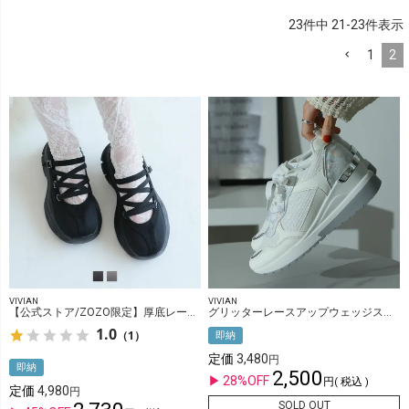
23
件中
21
-
23
件表示
1
2
VIVIAN
VIVIAN
【公式ストア/ZOZO限定】厚底レースアップメリージェーンスニーカー
グリッターレースアップウェッジスニーカー
1.0
（1）
即納
定価
3,480
即納
2,500
28%OFF
税込
定価
4,980
SOLD OUT