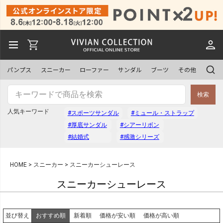
パンプス
スニーカー
ローファー
サンダル
ブーツ
その他
検索
人気キーワード
#スポーツサンダル
#ミュール・ストラップ
#厚底サンダル
#シアーリボン
#結婚式
#感激シリーズ
HOME
スニーカー
スニーカーシューレース
スニーカーシューレース
おすすめ順
新着順
価格が安い順
価格が高い順
並び替え