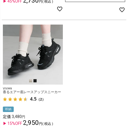
2,730
45%OFF
税込
VIVIAN
香るエアー底レースアップスニーカー
4.5
（2）
即納
定価
3,480
2,950
15%OFF
税込