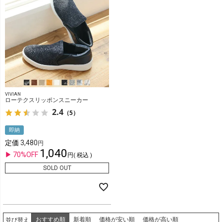
VIVIAN
ローテクスリッポンスニーカー
2.4
（5）
即納
定価
3,480
1,040
70%OFF
税込
SOLD OUT
おすすめ順
新着順
価格が安い順
価格が高い順
並び替え