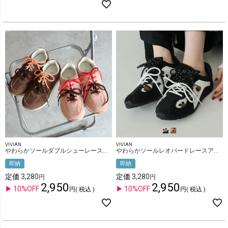
VIVIAN
VIVIAN
やわらかソールダブルシューレーススニーカー
やわらかソールレオパードレースアップスニーカー
即納
即納
定価
3,280
定価
3,280
2,950
2,950
10%OFF
10%OFF
税込
税込