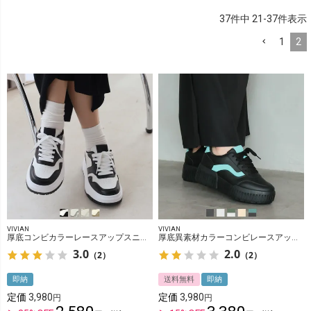
37
件中
21
-
37
件表示
1
2
VIVIAN
VIVIAN
厚底コンビカラーレースアップスニーカー
厚底異素材カラーコンビレースアップスニーカー
3.0
2.0
（2）
（2）
即納
送料無料
即納
定価
3,980
定価
3,980