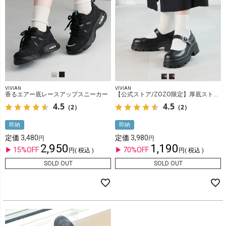
VIVIAN
VIVIAN
香るエアー底レースアップスニーカー
【公式ストア/ZOZO限定】厚底ストラップマニッシュシューズ
4.5
4.5
（2）
（2）
即納
即納
定価
3,480
定価
3,980
2,950
1,190
15%OFF
70%OFF
税込
税込
SOLD OUT
SOLD OUT