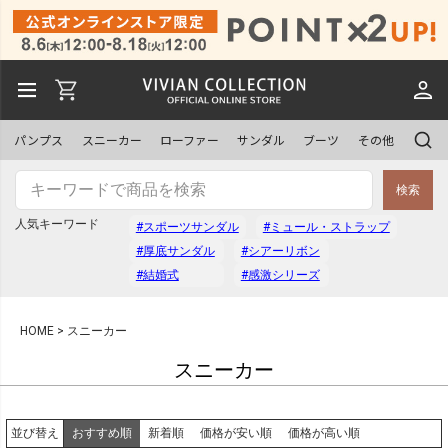
パンプス
スニーカー
ローファー
サンダル
ブーツ
その他
検索
人気キーワード
#スポーツサンダル
#ミュール・ストラップ
#厚底サンダル
#シアーリボン
#結婚式
#感激シリーズ
HOME
スニーカー
スニーカー
おすすめ順
新着順
価格が安い順
価格が高い順
並び替え