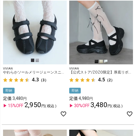
VIVIAN
VIVIAN
やわらかソールメリージェーンスニーカー
【公式ストア/ZOZO限定】厚底リボンバレリーナスニーカー
4.3
4.5
（3）
（2）
即納
即納
定価
3,480
定価
4,980
2,950
3,480
15%OFF
30%OFF
税込
税込