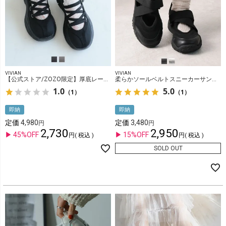
VIVIAN
VIVIAN
【公式ストア/ZOZO限定】厚底レースアップメリージェーンスニーカー
柔らかソールベルトスニーカーサンダル
1.0
5.0
（1）
（1）
即納
即納
定価
4,980
定価
3,480
2,730
2,950
45%OFF
15%OFF
税込
税込
SOLD OUT