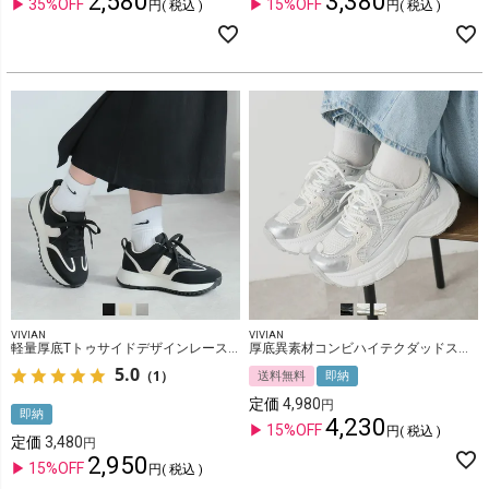
2,580
3,380
35%OFF
15%OFF
税込
税込
VIVIAN
VIVIAN
軽量厚底Tトゥサイドデザインレースアップスニーカー
厚底異素材コンビハイテクダッドスニーカー
5.0
（1）
送料無料
即納
定価
4,980
即納
4,230
15%OFF
税込
定価
3,480
2,950
15%OFF
税込