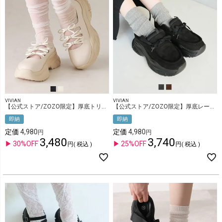
VIVIAN
VIVIAN
【公式ストア/ZOZO限定】厚底トリプルリボンスニーカー
【公式ストア/ZOZO限定】厚底レースアップモカシンスニーカー
即納
即納
定価
4,980
定価
4,980
3,480
3,740
30%OFF
25%OFF
税込
税込