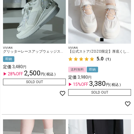
VIVIAN
VIVIAN
グリッターレースアップウェッジスニーカー
【公式ストア/ZOZO限定】厚底くしゅっとシャーリング メリージェーンスニーカー
5.0
（1）
即納
定価
3,480
送料無料
即納
2,500
28%OFF
税込
定価
3,980
3,380
SOLD OUT
15%OFF
税込
SOLD OUT