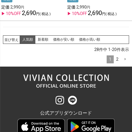
定価
2,990
定価
2,990
2,690
2,690
10%OFF
10%OFF
税込
税込
人気順
新着順
価格が安い順
価格が高い順
並び替え
28
件中
1-20
件表示
1
2
公式アプリダウンロード