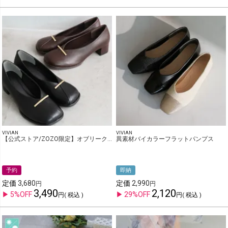
VIVIAN
VIVIAN
【公式ストア/ZOZO限定】オブリークトゥゴールドモチーフパンプス
異素材バイカラーフラットパンプス
予約
即納
定価
3,680
定価
2,990
3,490
2,120
5%OFF
29%OFF
税込
税込