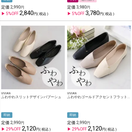
定価
2,990
定価
3,980
2,840
3,780
5%OFF
5%OFF
税込
税込
VIVIAN
VIVIAN
ふわやわスリットデザインバブーシュ
ふわやわゴールドアクセントフラットシューズ
即納
即納
定価
2,990
定価
2,990
2,120
2,120
29%OFF
29%OFF
税込
税込