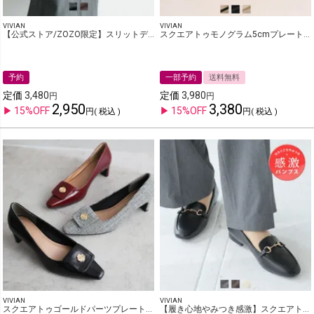
VIVIAN
VIVIAN
【公式ストア/ZOZO限定】スリットデザインローファー
スクエアトゥモノグラム5cmプレートヒール感激ローファーパンプス
予約
一部予約
送料無料
定価
3,480
定価
3,980
2,950
3,380
15%OFF
15%OFF
税込
税込
VIVIAN
VIVIAN
スクエアトゥゴールドパーツプレートヒールパンプス
【履き心地やみつき感激】スクエアトゥ2cmヒールビット付き感激ローファーパンプス