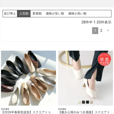
キーワード検索
search
人気順
新着順
価格が安い順
価格が高い順
並び替え
28
件中
1-20
件表示
ブランド
1
2
価格
円 ～
円
カラー
サイズ
VIVIAN
VIVIAN
【2026年春新色追加】スクエアトゥ切り替えデザインバブーシュ
【履き心地やみつき感激】スクエアトゥ5cmプレートヒール感激パンプス