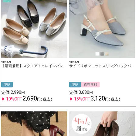
VIVIAN
VIVIAN
【晴雨兼用】スクエアトゥレインバレエシューズ
サイドリボンニットスリングバックパンプス
即納
即納
送料無料
定価
2,990
定価
3,680
2,690
3,120
10%OFF
15%OFF
税込
税込