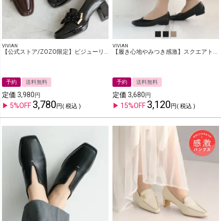
VIVIAN
VIVIAN
【公式ストア/ZOZO限定】ビジューリボン厚底プラットフォームパンプス
【履き心地やみつき感激】スクエアトゥ2cmヒール感激パンプス
予約
送料無料
予約
送料無料
定価
3,980
定価
3,680
3,780
3,120
5%OFF
15%OFF
税込
税込