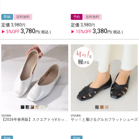
即納
送料無料
予約
送料無料
定価
3,980
定価
3,980
3,780
3,380
5%OFF
15%OFF
税込
税込
VIVIAN
VIVIAN
【2026年春再販】スクエアトゥVカットバブーシュ
サッ！と履けるグルカフラットシューズ
即納
即納