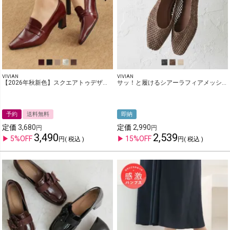
VIVIAN
VIVIAN
【2026年秋新色】スクエアトゥデザインヒールローファーパンプス
サッ！と履けるシアーラフィアメッシュフラットシューズ
予約
送料無料
即納
定価
3,680
定価
2,990
3,490
2,539
5%OFF
15%OFF
税込
税込