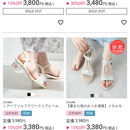
3,800
3,480
15%OFF
30%OFF
税込
税込
SOLD OUT
SOLD OUT
VIVIAN
VIVIAN
シアーフリルフラワークリアヒールストラップサンダル
【履き心地やみつき感激】メタルモチーフウェッジ感激サンダル
送料無料
即納
送料無料
即納
定価
3,980
定価
3,980
3,380
3,380
15%OFF
15%OFF
税込
税込