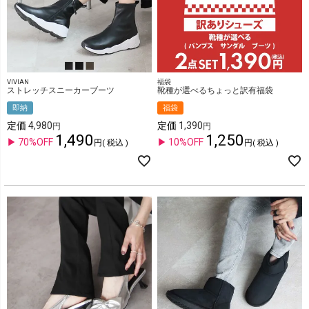
VIVIAN
福袋
ストレッチスニーカーブーツ
靴種が選べるちょっと訳有福袋
即納
福袋
定価
4,980
定価
1,390
1,490
1,250
70%OFF
10%OFF
税込
税込