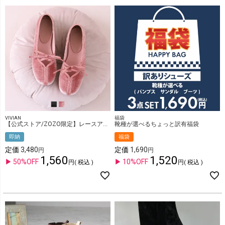
VIVIAN
福袋
【公式ストア/ZOZO限定】レースアップリボンバレエシューズ
靴種が選べるちょっと訳有福袋
即納
福袋
定価
3,480
定価
1,690
1,560
1,520
50%OFF
10%OFF
税込
税込