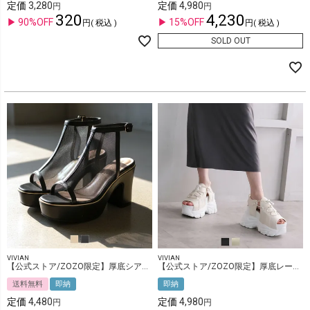
定価
3,280
定価
4,980
320
4,230
90%OFF
15%OFF
税込
税込
SOLD OUT
VIVIAN
VIVIAN
【公式ストア/ZOZO限定】厚底シアーブーツサンダル
【公式ストア/ZOZO限定】厚底レースアップダッドスポーツサンダル
送料無料
即納
即納
定価
4,480
定価
4,980