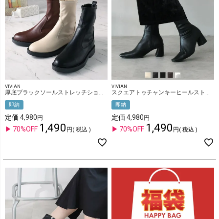
VIVIAN
VIVIAN
厚底ブラックソールストレッチショートブーツ
スクエアトゥチャンキーヒールストレッチミドルブーツ
即納
即納
定価
4,980
定価
4,980
1,490
1,490
70%OFF
70%OFF
税込
税込