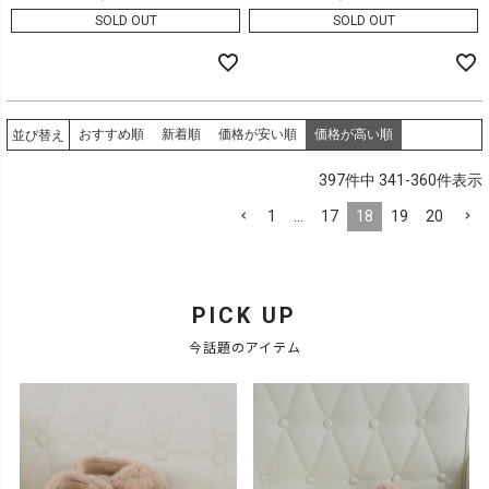
SOLD OUT
SOLD OUT
おすすめ順
新着順
価格が安い順
価格が高い順
並び替え
397
件中
341
-
360
件表示
1
…
17
18
19
20
PICK UP
今話題のアイテム