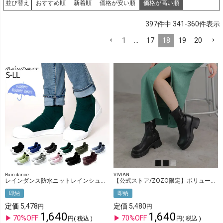
おすすめ順
新着順
価格が安い順
価格が高い順
並び替え
397
件中
341
-
360
件表示
1
…
17
18
19
20
Rain dance
VIVIAN
レインダンス防水ニットレインシューズ
【公式ストア/ZOZO限定】ボリュームトゥ厚底ストレッチミドルブーツ
即納
即納
定価
5,478
定価
5,480
1,640
1,640
70%OFF
70%OFF
税込
税込