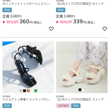
VIVIAN
VIVIAN
ポインテッドトゥコサージュスリングバックパンプス
【公式ストア/ZOZO限定】ポインテッドトゥリボンゴムデザインフラットパンプス
即納
即納
定価
3,680
定価
3,480
360
339
90%OFF
90%OFF
税込
税込
VIVIAN
VIVIAN
スクエアトゥ華奢Ｔストラップサンダル
【公式ストア/ZOZO限定】ラメシアーフリル厚底ストラップスポーツサンダル
即納
送料無料
即納