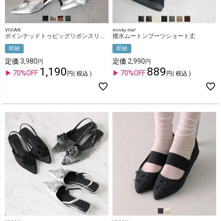
VIVIAN
minky me!
ポインテッドトゥビッグリボンスリングバックパンプス
撥水ムートンブーツショート丈
即納
即納
定価
3,980
定価
2,990
1,190
889
70%OFF
70%OFF
税込
税込