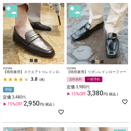
VIVIAN
VIVIAN
【晴雨兼用】スクエアトゥレインローファー
【晴雨兼用】リボンレインローファー
3.8
（4）
送料無料
一部予約
定価
3,980
即納
3,380
15%OFF
税込
定価
3,480
2,950
15%OFF
税込