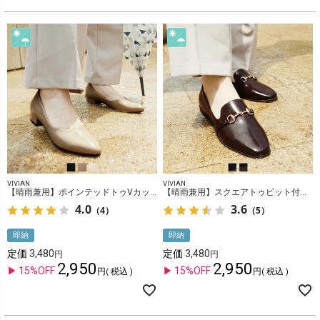
VIVIAN
VIVIAN
【晴雨兼用】ポインテッドトゥVカットレインパンプス
【晴雨兼用】スクエアトゥビット付きレインローファー
4.0
3.6
（4）
（5）
即納
即納
定価
3,480
定価
3,480
2,950
2,950
15%OFF
15%OFF
税込
税込