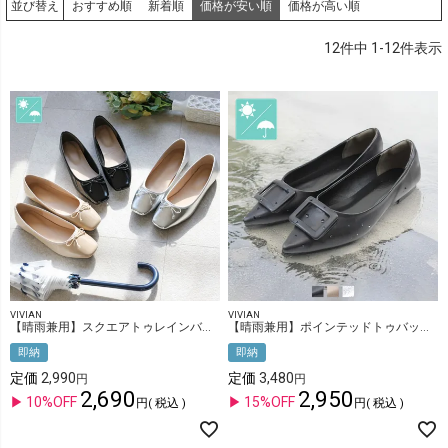
おすすめ順
新着順
価格が安い順
価格が高い順
並び替え
12
件中
1
-
12
件表示
VIVIAN
VIVIAN
【晴雨兼用】スクエアトゥレインバレエシューズ
【晴雨兼用】ポインテッドトゥバックルモチーフフラットレインシューズ
即納
即納
定価
2,990
定価
3,480
2,690
2,950
10%OFF
15%OFF
税込
税込