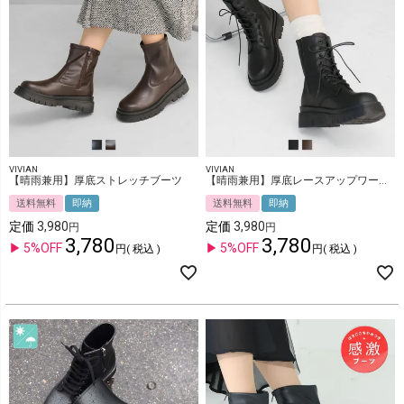
VIVIAN
VIVIAN
【晴雨兼用】厚底ストレッチブーツ
【晴雨兼用】厚底レースアップワークブーツ
送料無料
即納
送料無料
即納
定価
3,980
定価
3,980
3,780
3,780
5%OFF
5%OFF
税込
税込