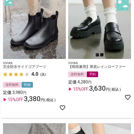
VIVIAN
VIVIAN
完全防水サイドゴアブーツ
【晴雨兼用】厚底レインローファー
4.0
（3）
送料無料
予約
定価
4,280
送料無料
即納
3,630
15%OFF
税込
定価
3,980
3,380
15%OFF
税込