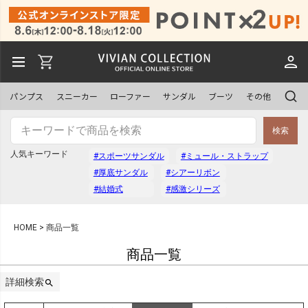
予約商品
予約商品のみを表示
パンプス
スニーカー
ローファー
サンダル
ブーツ
その他
並び順
検索
新着順
登録順
人気キーワード
#スポーツサンダル
#ミュール・ストラップ
価格が安い順
価格が高い順
#厚底サンダル
#シアーリボン
優先度順
レビュー順
#結婚式
#感激シリーズ
キーワードヒット順
HOME
商品一覧
商品一覧
検索
詳細検索