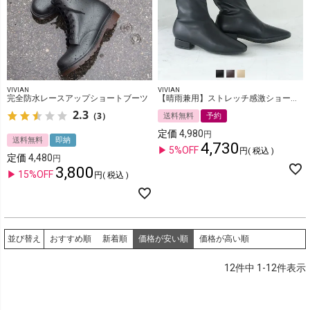
VIVIAN
VIVIAN
完全防水レースアップショートブーツ
【晴雨兼用】ストレッチ感激ショートブーツ
2.3
（3）
送料無料
予約
定価
4,980
送料無料
即納
4,730
5%OFF
税込
定価
4,480
3,800
15%OFF
税込
おすすめ順
新着順
価格が安い順
価格が高い順
並び替え
12
件中
1
-
12
件表示