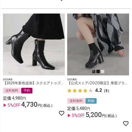
VIVIAN
VIVIAN
【2025年新色追加】スクエアトゥプレートヒールショートブーツ
【公式ストア/ZOZO限定】厚底プラットフォームニットブーツ
4.2
（5）
送料無料
予約
定価
4,980
送料無料
即納
4,730
5%OFF
税込
定価
5,480
5,200
5%OFF
税込