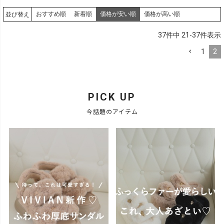
おすすめ順
新着順
価格が安い順
価格が高い順
並び替え
37
件中
21
-
37
件表示
1
2
PICK UP
今話題のアイテム