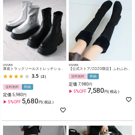
VIVIAN
VIVIAN
厚底トラックソールストレッチショートブーツ
【公式ストア/ZOZO限定】ふわふわファー厚底プラットフォームロングブーツ
3.5
（2）
送料無料
即納
定価
7,980
送料無料
即納
7,580
5%OFF
税込
定価
5,980
5,680
5%OFF
税込