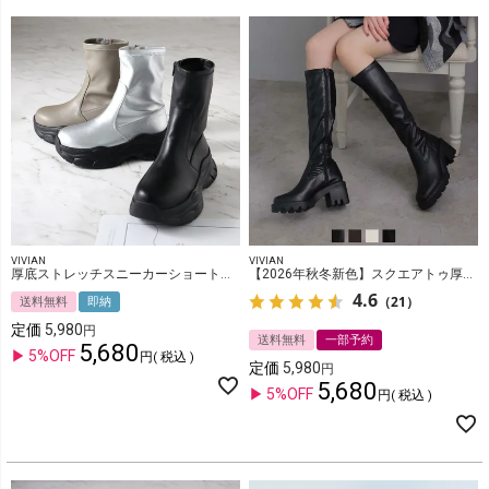
VIVIAN
VIVIAN
厚底ストレッチスニーカーショートブーツ
【2026年秋冬新色】スクエアトゥ厚底ストレッチロングブーツ
4.6
（21）
送料無料
即納
定価
5,980
送料無料
一部予約
5,680
5%OFF
税込
定価
5,980
5,680
5%OFF
税込