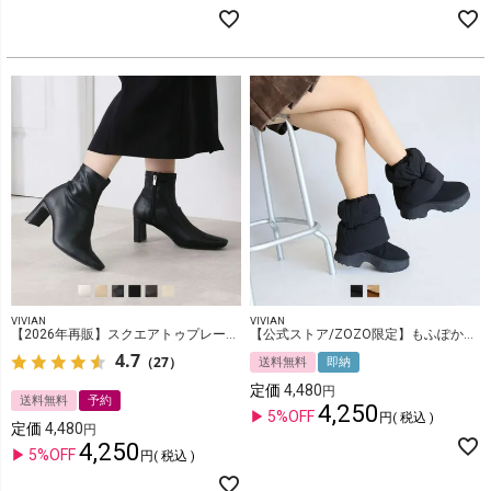
VIVIAN
VIVIAN
【2026年再販】スクエアトゥプレートヒールストレッチショートブーツ
【公式ストア/ZOZO限定】もふぽか2WAY厚底ムートンキルティングカバーブーツ
4.7
（27）
送料無料
即納
定価
4,480
送料無料
予約
4,250
5%OFF
税込
定価
4,480
4,250
5%OFF
税込