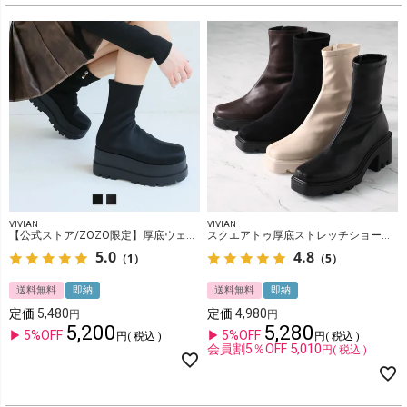
VIVIAN
VIVIAN
【公式ストア/ZOZO限定】厚底ウェッジストレッチブーツ
スクエアトゥ厚底ストレッチショートブーツ
5.0
4.8
（1）
（5）
送料無料
即納
送料無料
即納
定価
5,480
定価
4,980
5,200
5,280
5%OFF
5%OFF
税込
税込
5,010
会員割5％OFF
税込