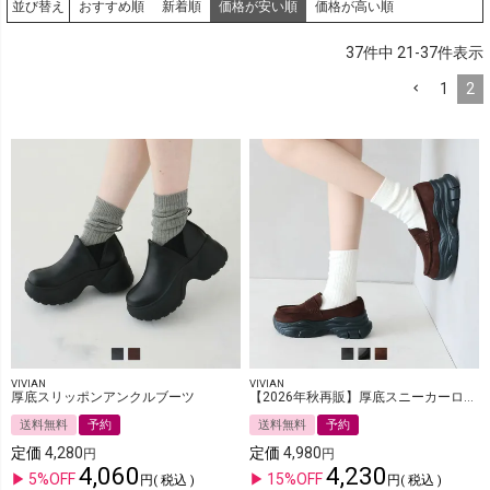
おすすめ順
新着順
価格が安い順
価格が高い順
並び替え
37
件中
21
-
37
件表示
1
2
VIVIAN
VIVIAN
厚底スリッポンアンクルブーツ
【2026年秋再販】厚底スニーカーローファー
送料無料
予約
送料無料
予約
定価
4,280
定価
4,980
4,060
4,230
5%OFF
15%OFF
税込
税込