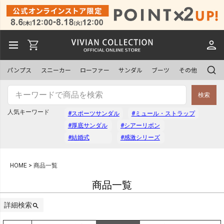
予約商品
予約商品のみを表示
パンプス
スニーカー
ローファー
サンダル
ブーツ
その他
並び順
検索
新着順
登録順
人気キーワード
#スポーツサンダル
#ミュール・ストラップ
価格が安い順
価格が高い順
#厚底サンダル
#シアーリボン
優先度順
レビュー順
#結婚式
#感激シリーズ
キーワードヒット順
HOME
商品一覧
商品一覧
検索
詳細検索