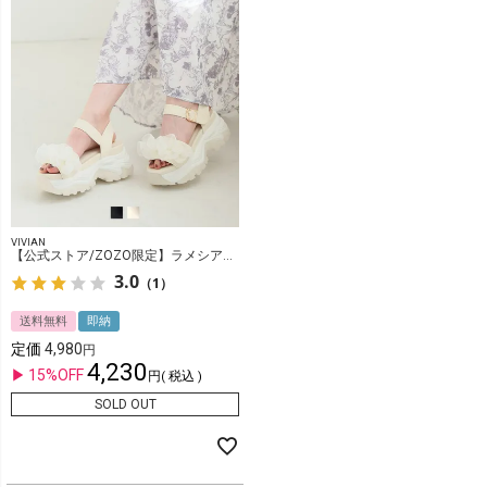
VIVIAN
【公式ストア/ZOZO限定】ラメシアーフリル厚底ストラップスポーツサンダル
3.0
（1）
送料無料
即納
定価
4,980
4,230
15%OFF
税込
SOLD OUT