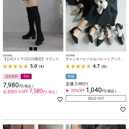
VIVIAN
VIVIAN
【公式ストア/ZOZO限定】ラウンドトゥ厚底ストレッチニーハイブーツ
チャンキーヒールセパレートアンクルストラップパンプス
5.0
4.7
（4）
（6）
送料無料
予約
即納
7,980
定価
3,480
税込
1,040
7,580
70%OFF
税込
会員割5％OFF
税込
SOLD OUT