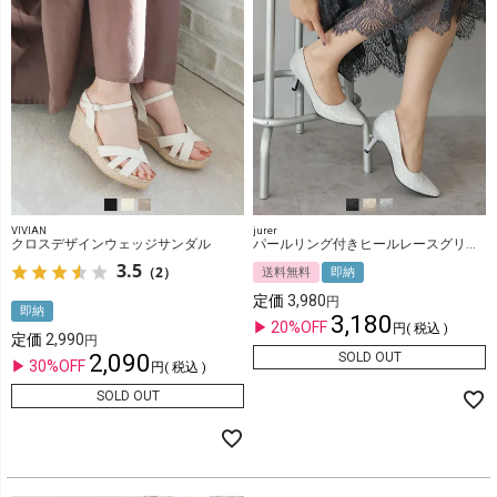
VIVIAN
jurer
クロスデザインウェッジサンダル
パールリング付きヒールレースグリッターパンプス
3.5
（2）
送料無料
即納
定価
3,980
即納
3,180
20%OFF
税込
定価
2,990
2,090
SOLD OUT
30%OFF
税込
SOLD OUT