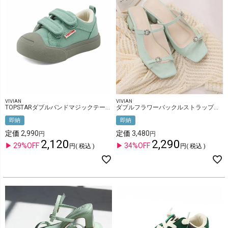
VIVIAN
VIVIAN
TOPSTARダブルバンドマジックテープキッズスニーカー
ダブルフラワーバックルストラップミュールサンダル
即納
即納
定価
2,990
定価
3,480
2,120
2,290
29%OFF
34%OFF
税込
税込