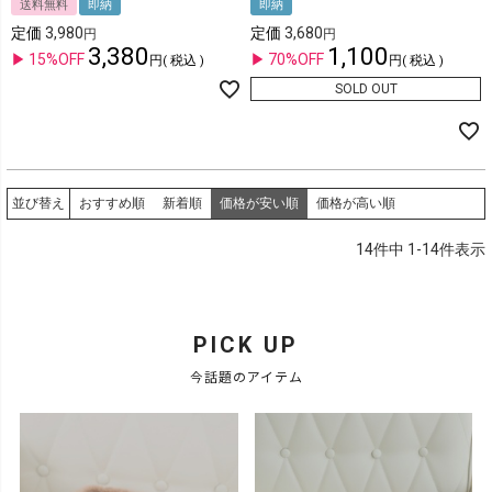
送料無料
即納
即納
定価
3,980
定価
3,680
3,380
1,100
15%OFF
70%OFF
税込
税込
SOLD OUT
おすすめ順
新着順
価格が安い順
価格が高い順
並び替え
14
件中
1
-
14
件表示
PICK UP
今話題のアイテム