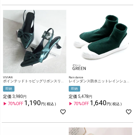
VIVIAN
Rain dance
ポインテッドトゥビッグリボンスリングバックパンプス
レインダンス防水ニットレインシューズ
即納
即納
定価
3,980
定価
5,478
1,190
1,640
70%OFF
70%OFF
税込
税込