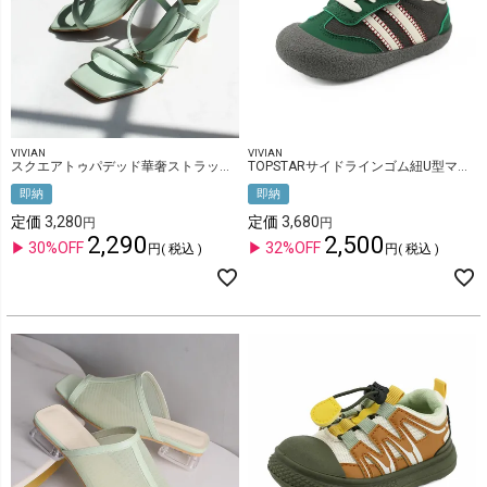
VIVIAN
VIVIAN
スクエアトゥパデッド華奢ストラップサンダル
TOPSTARサイドラインゴム紐U型マジックテープキッズスニーカー
即納
即納
定価
3,280
定価
3,680
2,290
2,500
30%OFF
32%OFF
税込
税込