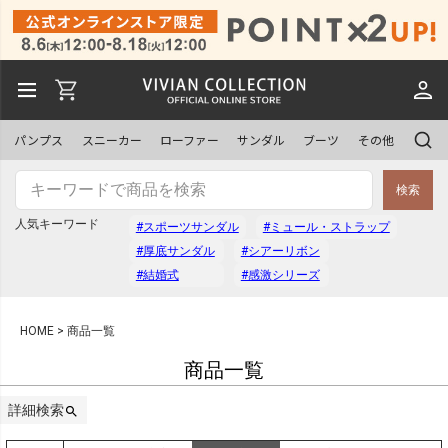
予約商品
予約商品のみを表示
パンプス
スニーカー
ローファー
サンダル
ブーツ
その他
並び順
検索
新着順
登録順
人気キーワード
#スポーツサンダル
#ミュール・ストラップ
価格が安い順
価格が高い順
#厚底サンダル
#シアーリボン
優先度順
レビュー順
#結婚式
#感激シリーズ
キーワードヒット順
HOME
商品一覧
商品一覧
検索
詳細検索