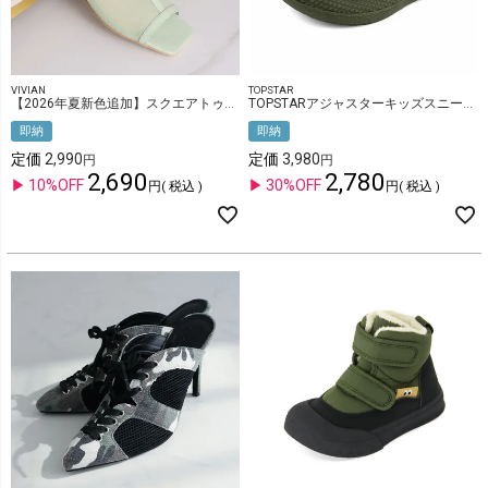
VIVIAN
TOPSTAR
【2026年夏新色追加】スクエアトゥチュールクリアヒールサンダル
TOPSTARアジャスターキッズスニーカー
即納
即納
定価
2,990
定価
3,980
2,690
2,780
10%OFF
30%OFF
税込
税込