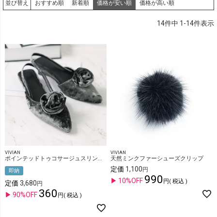
おすすめ順
新着順
価格が安い順
価格が高い順
並び替え
14
件中
1
-
14
件表示
VIVIAN
VIVIAN
ポインテッドトゥコサージュスリングバックパンプス
天然ミンクファーシューズクリップ
定価
1,100
即納
990
10%OFF
税込
定価
3,680
360
90%OFF
税込