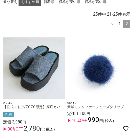
おすすめ順
新着順
価格が安い順
価格が高い順
並び替え
25
件中
21
-
25
件表示
1
2
VIVIAN
VIVIAN
【公式ストア/ZOZO限定】厚底カバーサンダル
天然ミンクファーシューズクリップ
定価
1,100
即納
990
10%OFF
税込
定価
3,980
2,780
30%OFF
税込