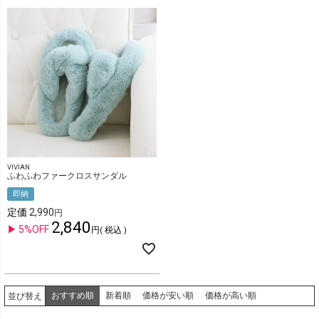
VIVIAN
ふわふわファークロスサンダル
即納
定価
2,990
2,840
5%OFF
税込
おすすめ順
新着順
価格が安い順
価格が高い順
並び替え