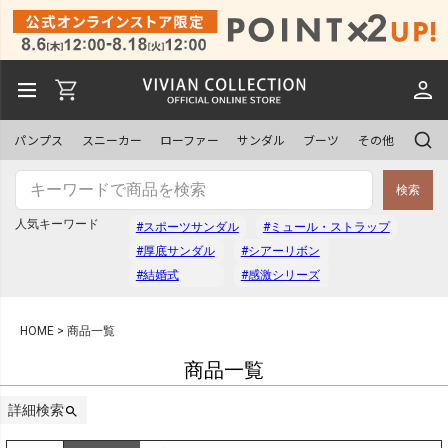
予約商品
予約商品のみを表示
パンプス
スニーカー
ローファー
サンダル
ブーツ
その他
並び順
検索
新着順
登録順
人気キーワード
#スポーツサンダル
#ミュール・ストラップ
価格が安い順
価格が高い順
#厚底サンダル
#シアーリボン
優先度順
レビュー順
#結婚式
#感激シリーズ
キーワードヒット順
HOME
商品一覧
商品一覧
検索
詳細検索