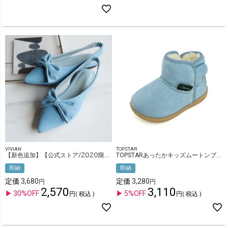
VIVIAN
TOPSTAR
【新色追加】【公式ストア/ZOZO限定】ポインテッドトゥリボンバックストラップパンプス
TOPSTARあったかキッズムートンブーツ
即納
即納
定価
3,680
定価
3,280
2,570
3,110
30%OFF
5%OFF
税込
税込