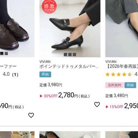
VIVIAN
VIVIAN
ーファー
ポインテッドトゥメタルパーツ3cmヒール感激ローファーパンプス
4.0
4
（1）
即納
3,980
定価
送料無料
即納
2,780
3,480
定価
30%OFF
税込
690
2,95
15%OFF
税込