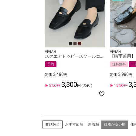
VIVIAN
VIVIAN
スクエアトゥピースソールコインローファー
予約
送料無料
一
3,480
3,980
定価
定価
3,300
3,
5%OFF
15%OFF
税込
おすすめ順
新着順
価格が安い順
価
並び替え