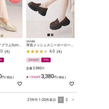
VIVIAN
スクエアトゥモノグラム5cmプレートヒール感激ローファーパンプス
厚底メッシュスニーカーローファー
.0
4.0
（1）
（1）
約
送料無料
予約
3,980
定価
0
3,380
15%OFF
税込
税込
1
2
27
件中
1
-
20
件表示