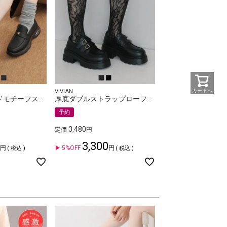
カートへ
VIVIAN
エアー底ゴールドモチーフスニーカーローファー
厚底ダブルストラップローファー
予約
3,480
定価
3,300
5%OFF
税込
税込