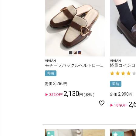
VIVIAN
VIVIAN
モチーフバックルベルトローファースリッパ
軽量コインロ
即納
3,280
定価
即納
2,130
2,990
定価
35%OFF
税込
2,
10%OFF