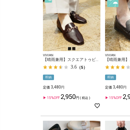
VIVIAN
VIVIAN
【晴雨兼用】スクエアトゥビット付きレインローファー
3.6
（5）
即納
即納
3,480
3,480
定価
定価
2,950
2,
15%OFF
15%OFF
税込