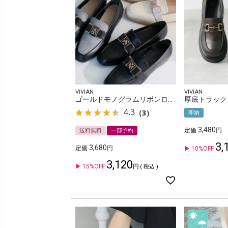
VIVIAN
VIVIAN
ゴールドモノグラムリボンローファー
4.3
（3）
即納
3,480
定価
送料無料
一部予約
3,
3,680
定価
10%OFF
3,120
15%OFF
税込