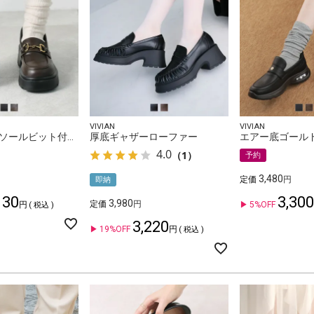
VIVIAN
VIVIAN
厚底トラックソールビット付きローファー
厚底ギャザーローファー
4.0
（1）
予約
3,480
定価
即納
130
3,300
3,980
定価
5%OFF
税込
3,220
19%OFF
税込