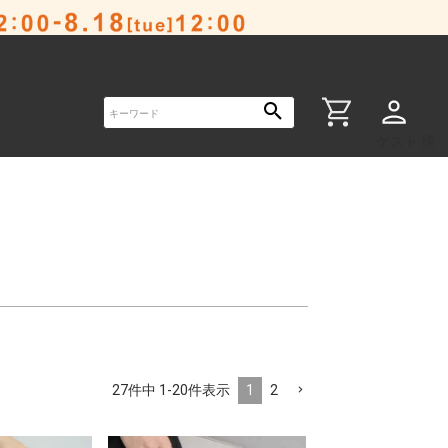
ゲスト 様
1
2
27
件中
1
-
20
件表示