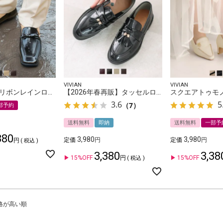
VIVIAN
VIVIAN
【晴雨兼用】リボンレインローファー
【2026年春再販】タッセルローファー
3.6
5
（7）
部予約
送料無料
即納
送料無料
一部予
380
3,980
3,980
定価
定価
税込
3,380
3,38
15%OFF
15%OFF
税込
格が高い順