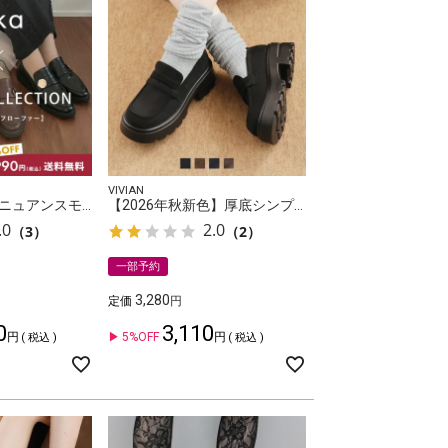
VIVIAN
ririkaさんコラボ ニュアンスモチーフローファー
【2026年秋新色】厚底シンプルコインローファー
.0
2.0
（3）
（2）
一部予約
3,280
定価
0
3,110
5%OFF
税込
税込