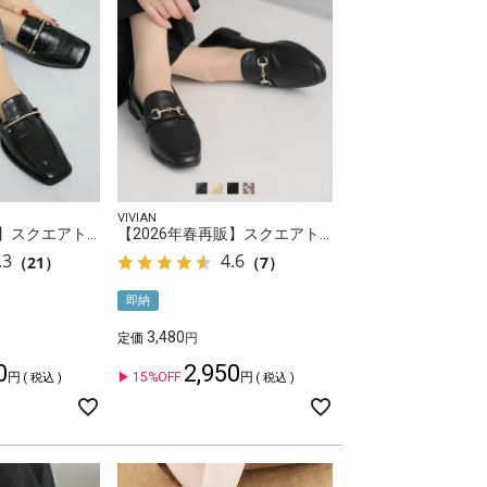
VIVIAN
【2026年春再販】スクエアトゥピースソールビット付きローファー
【2026年春再販】スクエアトゥビット付きローファー
.3
4.6
（21）
（7）
即納
3,480
定価
0
2,950
15%OFF
税込
税込