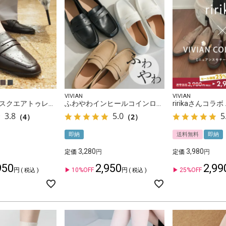
VIVIAN
VIVIAN
【晴雨兼用】スクエアトゥレインローファー
ふわやわインヒールコインローファー
3.8
5.0
5
（4）
（2）
即納
送料無料
即納
3,280
3,980
定価
定価
950
2,950
2,99
10%OFF
25%OFF
税込
税込