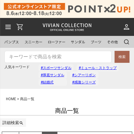
予約商品
予約商品のみを表示
パンプス
スニーカー
ローファー
サンダル
ブーツ
その他
並び順
検索
新着順
登録順
人気キーワード
#スポーツサンダル
#ミュール・ストラップ
価格が安い順
価格が高い順
#厚底サンダル
#シアーリボン
優先度順
レビュー順
#結婚式
#感激シリーズ
キーワードヒット順
HOME
商品一覧
商品一覧
検索
詳細検索