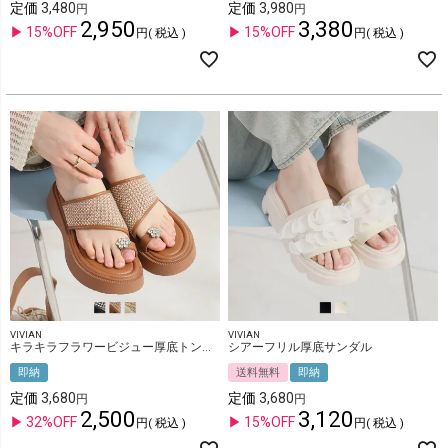
定価
3,480
定価
3,980
2,950
3,380
15%OFF
15%OFF
税込
税込
VIVIAN
VIVIAN
キラキラフラワービジュー厚底トングサンダル
シアーフリル厚底サンダル
即納
送料無料
即納
定価
3,680
定価
3,680
2,500
3,120
32%OFF
15%OFF
税込
税込