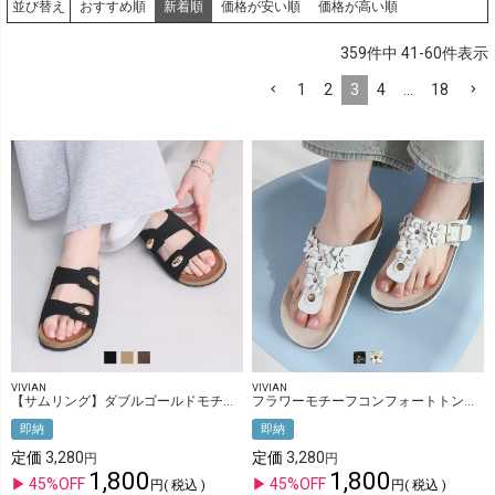
おすすめ順
新着順
価格が安い順
価格が高い順
並び替え
359
件中
41
-
60
件表示
1
2
3
4
…
18
VIVIAN
VIVIAN
【サムリング】ダブルゴールドモチーフコンフォートサンダル
フラワーモチーフコンフォートトングサンダル
即納
即納
定価
3,280
定価
3,280
1,800
1,800
45%OFF
45%OFF
税込
税込