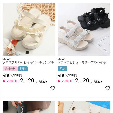
VIVIAN
VIVIAN
クロスフリルやわらかソールサンダル
キラキラビジューモチーフやわらかソールサンダル
送料無料
即納
即納
定価
2,990
定価
2,990
2,120
2,120
29%OFF
29%OFF
税込
税込