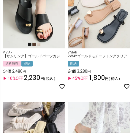
VIVIAN
VIVIAN
【サムリング】ゴールドパーツカジュアルコンフォートトングサンダル
2WAYゴールドモチーフトングクリアヒールサンダル
送料無料
即納
即納
定価
2,480
定価
3,280
2,230
1,800
10%OFF
45%OFF
税込
税込