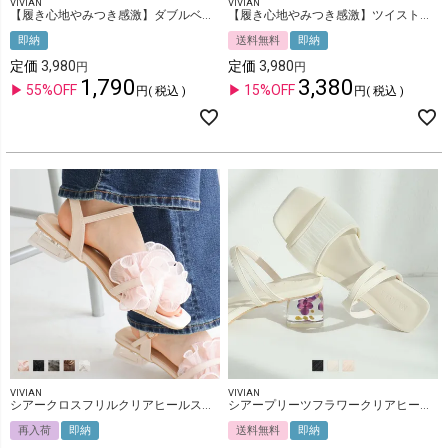
VIVIAN
VIVIAN
【履き心地やみつき感激】ダブルベルクロ厚底感激サンダル
【履き心地やみつき感激】ツイストデザインウェッジ感激サンダル
即納
送料無料
即納
定価
3,980
定価
3,980
1,790
3,380
55%OFF
15%OFF
税込
税込
VIVIAN
VIVIAN
シアークロスフリルクリアヒールストラップサンダル
シアープリーツフラワークリアヒールミュールサンダル
再入荷
即納
送料無料
即納