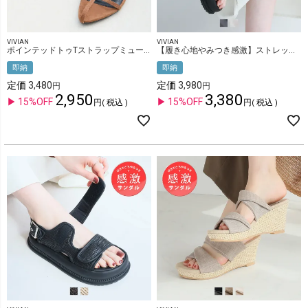
VIVIAN
VIVIAN
ポインテッドトゥTストラップミュールサンダル
【履き心地やみつき感激】ストレッチダブルベルト厚底感激サンダル
即納
即納
定価
3,480
定価
3,980
2,950
3,380
15%OFF
15%OFF
税込
税込