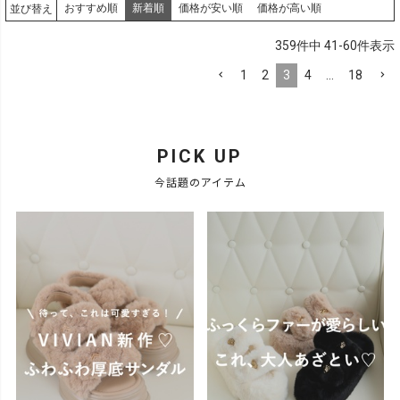
おすすめ順
新着順
価格が安い順
価格が高い順
並び替え
359
件中
41
-
60
件表示
1
2
3
4
…
18
PICK UP
今話題のアイテム