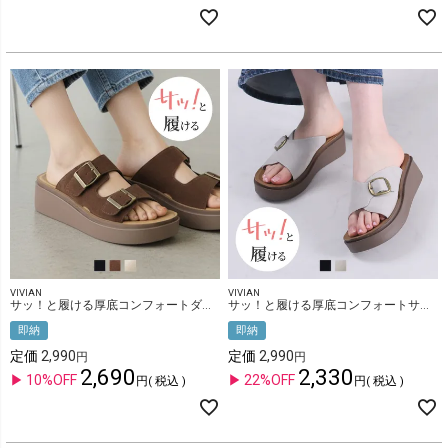
VIVIAN
VIVIAN
サッ！と履ける厚底コンフォートダブルバックルサンダル
サッ！と履ける厚底コンフォートサイドバックルサンダル
即納
即納
定価
2,990
定価
2,990
2,690
2,330
10%OFF
22%OFF
税込
税込