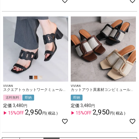
VIVIAN
VIVIAN
スクエアトゥカットワークミュールサンダル
カットアウト異素材コンビミュールサンダル
送料無料
即納
即納
定価
3,480
定価
3,480
2,950
2,950
15%OFF
15%OFF
税込
税込