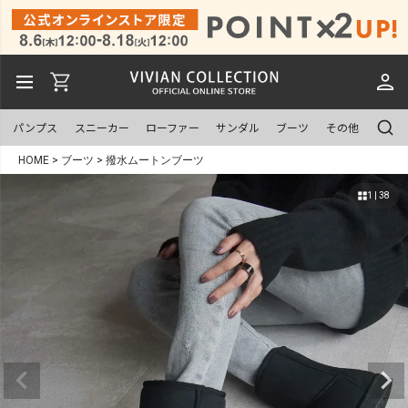
パンプス
スニーカー
ローファー
サンダル
ブーツ
その他
HOME
ブーツ
撥水ムートンブーツ
1 | 38