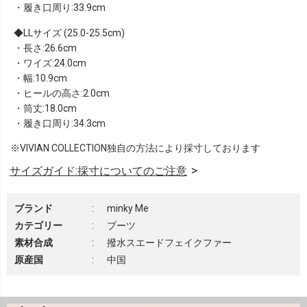
・履き口周り:33.9cm
LLサイズ (25.0-25.5cm)
・長さ:26.6cm
・ワイズ:24.0cm
・幅:10.9cm
・ヒールの高さ:2.0cm
・筒丈:18.0cm
・履き口周り:34.3cm
※VIVIAN COLLECTION独自の方法により採寸しております
サイズガイド:採寸についてのご注意
ブランド
:
minky Me
カテゴリー
:
ブーツ
素材合成
:
撥水スエードフェイクファー
原産国
:
中国