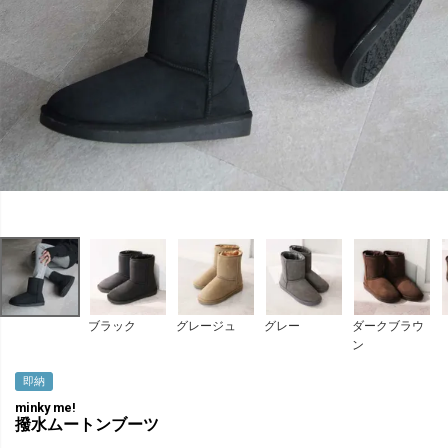
ブラック
グレージュ
グレー
ダークブラウ
ン
即納
minky me!
撥水ムートンブーツ