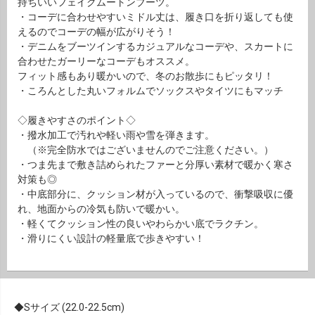
持ちいいフェイクムートンブーツ。
・コーデに合わせやすいミドル丈は、履き口を折り返しても使
えるのでコーデの幅が広がりそう！
・デニムをブーツインするカジュアルなコーデや、スカートに
合わせたガーリーなコーデもオススメ。
フィット感もあり暖かいので、冬のお散歩にもピッタリ！
・ころんとした丸いフォルムでソックスやタイツにもマッチ
◇履きやすさのポイント◇
・撥水加工で汚れや軽い雨や雪を弾きます。
（※完全防水ではございませんのでご注意ください。）
・つま先まで敷き詰められたファーと分厚い素材で暖かく寒さ
対策も◎
・中底部分に、クッション材が入っているので、衝撃吸収に優
れ、地面からの冷気も防いで暖かい。
・軽くてクッション性の良いやわらかい底でラクチン。
・滑りにくい設計の軽量底で歩きやすい！
Sサイズ (22.0-22.5cm)