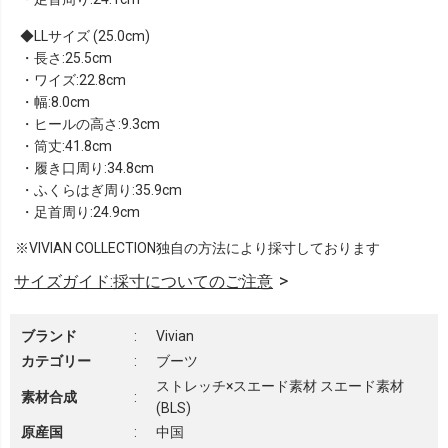
LLサイズ (25.0cm)
・長さ:25.5cm
・ワイズ:22.8cm
・幅:8.0cm
・ヒールの高さ:9.3cm
・筒丈:41.8cm
・履き口周り:34.8cm
・ふくらはぎ周り:35.9cm
・足首周り:24.9cm
※VIVIAN COLLECTION独自の方法により採寸しております
サイズガイド:採寸についてのご注意
ブランド
:
Vivian
カテゴリー
:
ブーツ
ストレッチ×スエード素材 スエード素材
素材合成
:
(BLS)
原産国
:
中国