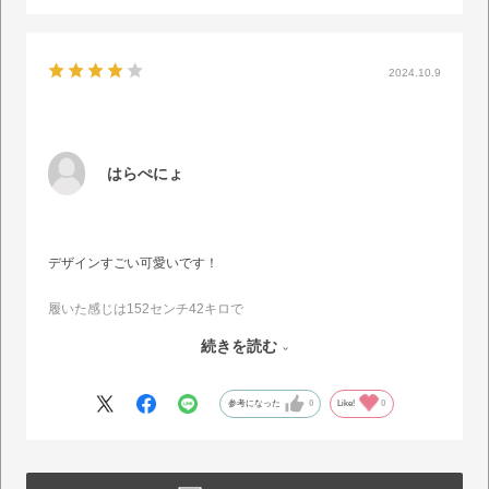
2024.10.9
はらぺにょ
デザインすごい可愛いです！
履いた感じは152センチ42キロで
丈は写真通り膝下で筒幅？足周りは緩めです?
続きを読む
ズリ落ちては来ませんが！！クッションは薄めのスポンジという感
じで軽くフワッとする感覚です。
参考になった
0
Like!
0