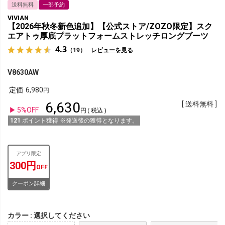
送料無料
一部予約
VIVIAN
【2026年秋冬新色追加】【公式ストア/ZOZO限定】スク
エアトゥ厚底プラットフォームストレッチロングブーツ
4.3
（19）
レビューを見る
V8630AW
定価
6,980
6,630
送料無料
5%OFF
税込
121
ポイント獲得 ※発送後の獲得となります。
アプリ限定
300円
OFF
クーポン詳細
カラー
選択してください