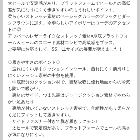
太ヒールで安定感があり、プラットフォームでヒールとの高低
差が気になりにくく歩きやすいのもうれしいポイント。
柔らかいストレッチ素材のベーシックカラーのブラックとダー
クブラウンに加え、今季らしいアイボリーはコーデのアクセン
トに◎
アッパーのレザーライクなストレッチ素材×厚底プラットフォ
ーム＆ヒールのスエード素材コンビで高級感をプラス。
ご要望にお応えして、SS、LLサイズの展開が増えました！
◇履きやすさのポイント◇
・疲れにくい厚手クッションインソール。蒸れにくく前滑りし
にくいメッシュ素材の中敷を使用。
・中底部分のクッション材で、衝撃吸収に優れ地面からの冷気
も防いで暖かい。
・裏材のサイド、つま先裏はジャージクッション素材でやわら
かい足あたり
・裏地が付いていないストレッチ素材で、伸縮性があり柔らか
く足にフィットして履きやすい。
・サイドファスナー付きで脱ぎ履きラクチン♪
・太ヒールで安定感があり、プラットフォームでヒールの高さ
が気になりにくい。