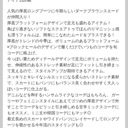
人気の厚底ロングブーツに今期らしいダークブラウンスエード
が仲間入り！
厚底プラットフォームデザインで足元も盛れるアイテム！
角ばり過ぎないソフトなスクエアトゥでほんのりマニッシュ感
も漂うフォルムは、簡単にこなれたムードをプラスできる！
厚底がトレンドの今季は、ボリュームのあるプラットフォーム
×ブロックヒールのデザインで履くだけでいつものコーデを旬
コーデに格上げ。
今っぽい重ためディテールデザインで足元にボリュームを持た
せ、伸縮性のあるストレッチ素材が足にフィットし引き締まっ
て見えるので、スタイルアップが期待できるアイテム。
スッキリとキレイなシルエットになる柔らかいストレッチ素材
で、スカートにもパンツにもバランス良く合わせやすく大人っ
ぽいコーデに仕上がる。
デニムなどをINするハンサムライクなコーデはもちろん、 ガー
リーやフェミニンスタイルにあえてゴツめの厚底デザインで外
すことでコーデをピリッと引き締しめる甘辛ミックスコーデに
もオススメ。ミニ丈や韓国コーデにもマッチ◎
着丈長めのスカートやワイドパンツにレイヤードしてロングブ
ーツを覗かせる今年流のスタイリングも◎