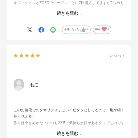
オフィシャルとZOZOでシーズンごとに2回購入してますが2つめも
いま接着剤で補修しながらはいてますｗ
続きを読む
でも本当にここのが1番履き心地もよくて可愛いとおもっているの
で補修追いつかなくなったら買います
参考になった
0
Like!
0
2024.12.4
ねこ
このお値段でのクオリティすごい！ピタッとしてるので、足が細く
長く見える！
作りは小さめかな？いつも23.5で気持ち余裕があるタイプなのです
が、Mでピッタリ。靴下を履かないと小指の横が痛いかも…
続きを読む
ディズニーでも平気だったというクチコミを見て購入しました。何