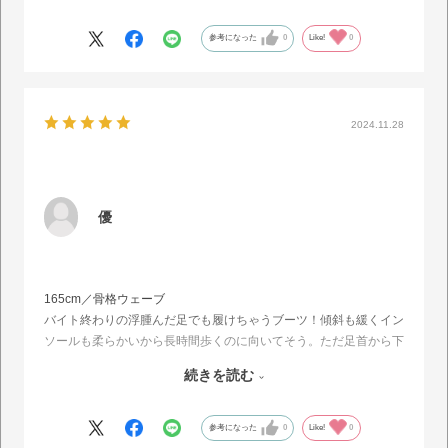
度か履いてみたところ、クッション性もありますが、長時間歩くの
はしんどかったので中敷気を入れたところ足の裏は良いのですが、
参考になった
0
Like!
0
今度はきつくなってしまい、つま先を少し曲げた状態になってしま
いました…
なので今回は1つサイズをあげて購入してみます！
2024.11.28
優
165cm／骨格ウェーブ
バイト終わりの浮腫んだ足でも履けちゃうブーツ！傾斜も緩くイン
ソールも柔らかいから長時間歩くのに向いてそう。ただ足首から下
の部分が硬いから着脱する時にちょっと苦戦するし、ストッキング
続きを読む
だけだとかかと痛めちゃうかも。でも形は可愛いししっかり盛れる
からライブに履いてきます！
参考になった
0
Like!
0