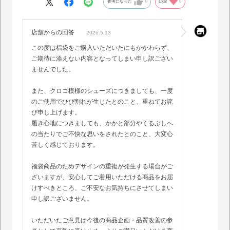
黄色なのでかなり目立ちます。
参考になった
0
Like!
0
踵部分も飛び出てるし、深いのでくるぶしに当たってが痛かったで
す。
店舗からの回答
なので怖くて黒の運動靴もまだ履けていません。履ける靴なら良い
2026.5.13
のですが。
この度は福袋をご購入いただいたにもかかわらず、
福袋にしても残念でした。せめて外で履ける靴をお願いします。
ご期待に添えない内容となってしまい申し訳ござい
ませんでした。
また、クロコ模様のシューズにつきましても、一度
のご使用でひび割れが生じたとのこと、重ねてお詫
び申し上げます。
履き心地につきましても、かかと部分やくるぶしへ
の当たりでご不快な思いをされたとのこと、大変心
苦しく感じております。
福袋商品のためデザインの重複が発生する場合がご
ざいますが、安心してご着用いただける商品をお届
けすべきところ、ご不安なお気持ちにさせてしまい
申し訳ございません。
いただいたご意見は今後の商品企画・品質改善の参