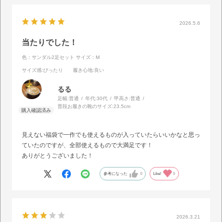
2026.5.6
当たりでした！
色：サンダル2足セット
サイズ：M
サイズ感
:ぴったり
履き心地
:良い
るる
足幅:
普通
年代:
30代
甲高さ:
普通
普段お履きの靴のサイズ:
23.5cm
見えない福袋で一作でも使えるものが入っていたらいいかなと思っ
ていたのですが、全部使えるもので大満足です！
ありがとうございました！
参考になった
0
Like!
0
2026.3.21