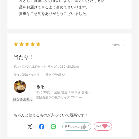
考として真摯に受け止め、よりご満足いただける商
品をお届けできるよう努めてまいります。
貴重なご意見をありがとうございました。
2026.5.6
当たり！
色：パンプス2足セット
サイズ：235 (23.5cm)
サイズ感
:ぴったり
履き心地
:良い
るる
年代:
30代
足幅:
普通
甲高さ:
普通
普段お履きの靴のサイズ:
23.5cm
ちゃんと使えるものが入っていて最高です！
参考になった
0
Like!
0