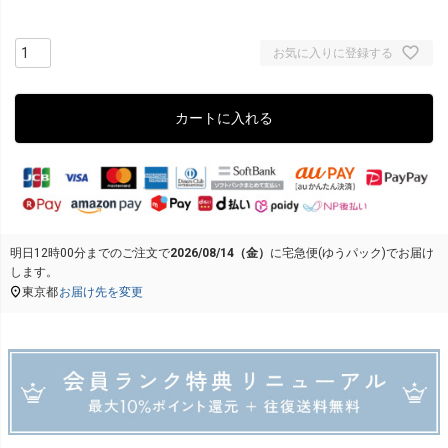
お気に入りに登録する
カートに入れる
明日
12時00分
までのご注文で
2026/08/14（金）
に
宅急便(ゆうパック)
でお届け
します。
東京都
お届け先を変更