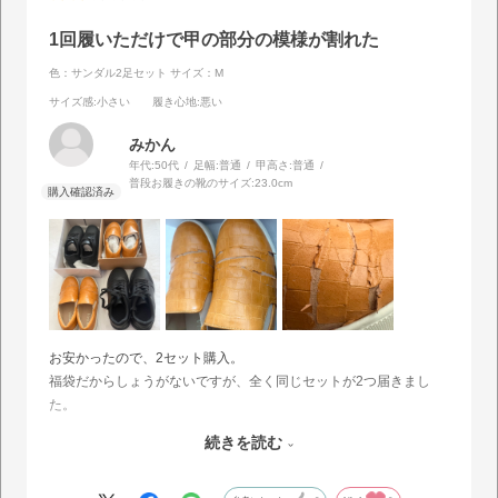
1回履いただけで甲の部分の模様が割れた
色：サンダル2足セット
サイズ：M
サイズ感
:小さい
履き心地
:悪い
みかん
年代:
50代
足幅:
普通
甲高さ:
普通
普段お履きの靴のサイズ:
23.0cm
お安かったので、2セット購入。
福袋だからしょうがないですが、全く同じセットが2つ届きまし
た。
黄色のクロコ模様のシューズと黒の運動靴。
続きを読む
クロコ模様のは1回履いただけでクロコの部分からヒビが入って割
れてボロボロになりました。