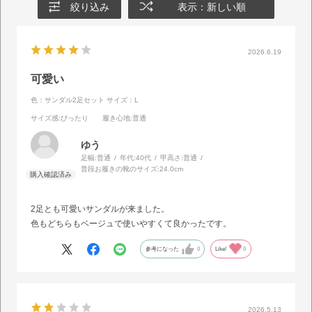
絞り込み
表示：新しい順
2026.6.19
可愛い
色：サンダル2足セット
サイズ：L
サイズ感
:ぴったり
履き心地
:普通
ゆう
足幅:
普通
年代:
40代
甲高さ:
普通
普段お履きの靴のサイズ:
24.0cm
2足とも可愛いサンダルが来ました。
色もどちらもベージュで使いやすくて良かったです。
参考になった
0
Like!
0
2026.5.13