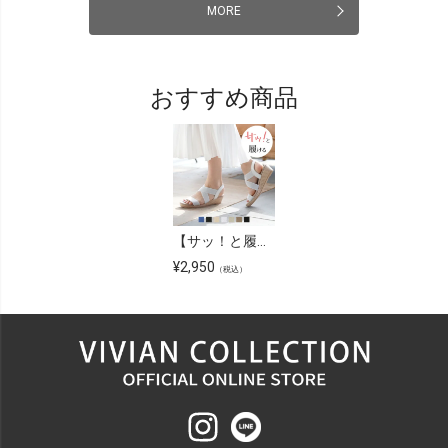
MORE
おすすめ商品
【サッ！と履ける】【2026年夏新色追加】柔らかウェッジソール＆ふかふかクッション4.5cmゴムフィットサンダル
¥
2,950
（税込）