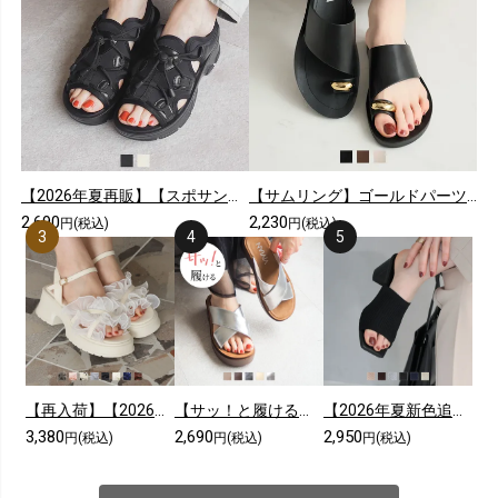
【2026年夏再販】【スポサン】やわらかソールレースアップスニーカーサンダル
【サムリング】ゴールドパーツカジュアルコンフォートトングサンダル
2,690
2,230
円(税込)
円(税込)
【再入荷】【2026年夏新色追加】シアークロスフリル厚底ストラップサンダル
【サッ！と履ける】【2026年夏新色追加】厚底コンフォートクロスサンダル
【2026年夏新色追加】スクエアトゥニットミュールサンダル
3,380
2,690
2,950
円(税込)
円(税込)
円(税込)