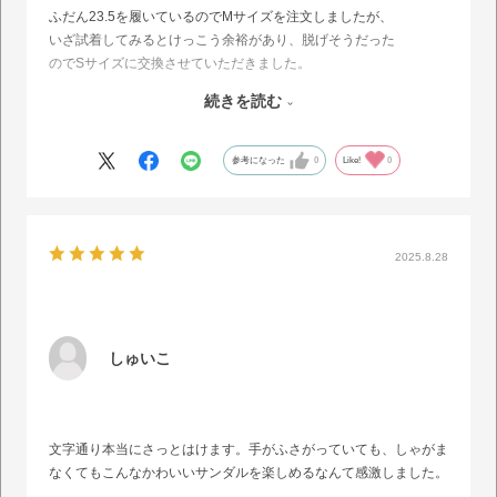
ふだん23.5を履いているのでMサイズを注文しましたが、
いざ試着してみるとけっこう余裕があり、脱げそうだった
のでSサイズに交換させていただきました。
シンプルなデザインですが、ゴムでフィットして履き心地も
続きを読む
良く気に入りました。
ゴムが伸びることを想定して、小さめサイズを選ばれるの
が良いかと思います。
参考になった
0
Like!
0
2025.8.28
しゅいこ
文字通り本当にさっとはけます。手がふさがっていても、しゃがま
なくてもこんなかわいいサンダルを楽しめるなんて感激しました。