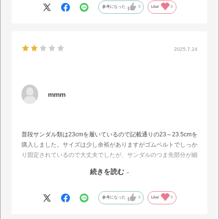
参考になった
0
Like!
0
2025.7.24
mmm
普段サンダル類は23cmを履いているので記載通りの23～23.5cmを
購入しました。サイズは少し余裕がありますがゴムベルトでしっか
り固定されているので大丈夫でしたが、サンダルのつま先部分が細
い作りのため横幅がある私には少し飛び出てしまいます。
続きを読む
しっかり固定されたベルトは歩きやすくていいのですが、私の場合
はくるぶしの下部分に当たって痛いです。かかと部分のベルトは調
節できたら良かったと思います。
参考になった
0
Like!
0