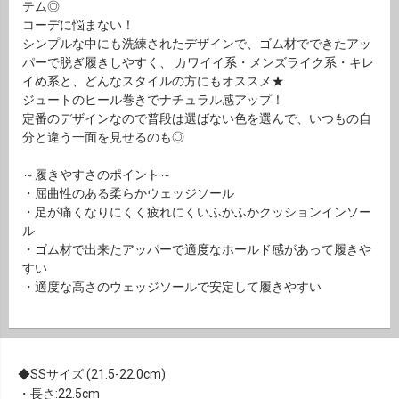
テム◎
コーデに悩まない！
シンプルな中にも洗練されたデザインで、ゴム材でできたアッ
パーで脱ぎ履きしやすく、 カワイイ系・メンズライク系・キレ
イめ系と、どんなスタイルの方にもオススメ★
ジュートのヒール巻きでナチュラル感アップ！
定番のデザインなので普段は選ばない色を選んで、いつもの自
分と違う一面を見せるのも◎
～履きやすさのポイント～
・屈曲性のある柔らかウェッジソール
・足が痛くなりにくく疲れにくいふかふかクッションインソー
ル
・ゴム材で出来たアッパーで適度なホールド感があって履きや
すい
・適度な高さのウェッジソールで安定して履きやすい
SSサイズ (21.5-22.0cm)
・長さ:22.5cm