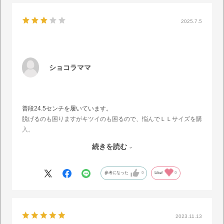
2025.7.5
ショコラママ
普段24.5センチを履いています。
脱げるのも困りますがキツイのも困るので、悩んでＬＬサイズを購
入。
残念ですが大きくてブカブカしてしまい履きにくいです。
続きを読む
Lサイズにすれば丁度良かったと思いますが、返品の手間と料金を
考えて諦めました。
シルバーラメでデザインは可愛いです。
参考になった
0
Like!
0
サイズが合えば素敵だと思います。
2023.11.13