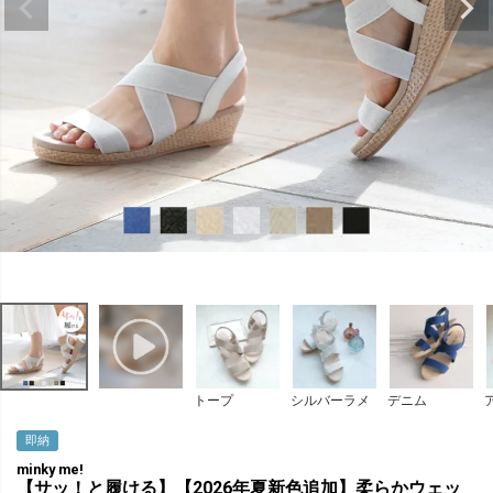
トープ
シルバーラメ
デニム
即納
minky me!
【サッ！と履ける】【2026年夏新色追加】柔らかウェッ