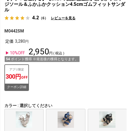
ジソール＆ふかふかクッション4.5cmゴムフィットサンダ
ル
4.2
（6）
レビューを見る
M0442SM
定価
3,280
2,950
10%OFF
税込
54
ポイント獲得 ※発送後の獲得となります。
アプリ限定
300円
OFF
クーポン詳細
カラー
選択してください