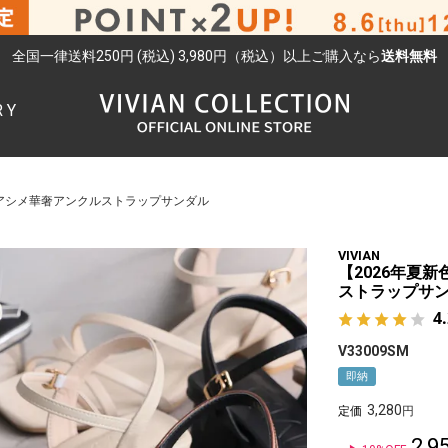
全国一律送料250円 (税込) 3,980円（税込）以上ご購入なら
送料無料
RY
検索
ゥアシメ華奢アンクルストラップサンダル
VIVIAN
【2026年夏
ストラップサ
4
V33009SM
即納
3,280
定価
2,9