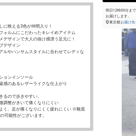
明日
12時00分
ま
お届けします。
東京都
お届け先
しに映える3色が仲間入り！
フォルムにこだわったキレイめアイテム
メデザインで大人の抜け感漂う足元に！
プデザイン
アルやハンサムスタイルに合わせてレディな
ションインソール
級感のあるレザーライクな仕上がり
きるので歩きやすい。
微調整がきいて痛くなりにくい
よく、足が痛くなりにくく疲れにくい ※靴底
けの可能性がございます。