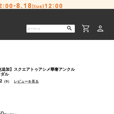
ゲスト 様
新色追加】スクエアトゥアシメ華奢アンクル
ンダル
.2
（9）
レビューを見る
50