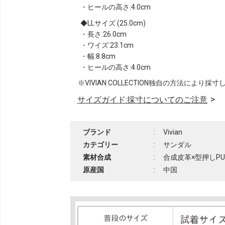
・ヒールの高さ:4.0cm
LLサイズ (25.0cm)
・長さ:26.0cm
・ワイズ:23.1cm
・幅:8.8cm
・ヒールの高さ:4.0cm
※VIVIAN COLLECTION独自の方法により採
サイズガイド:採寸についてのご注意
ブランド
:
Vivian
カテゴリー
:
サンダル
素材合成
:
合成皮革×型押しPU
原産国
:
中国