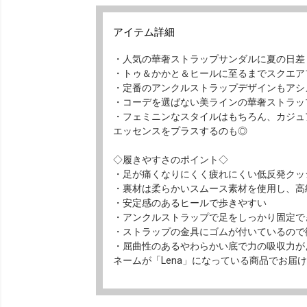
アイテム詳細
・人気の華奢ストラップサンダルに夏の日差
・トゥ＆かかと＆ヒールに至るまでスクエア
・定番のアンクルストラップデザインもアシ
・コーデを選ばない美ラインの華奢ストラッ
・フェミニンなスタイルはもちろん、カジュ
エッセンスをプラスするのも◎
◇履きやすさのポイント◇
・足が痛くなりにくく疲れにくい低反発クッ
・裏材は柔らかいスムース素材を使用し、高
・安定感のあるヒールで歩きやすい
・アンクルストラップで足をしっかり固定で
・ストラップの金具にゴムが付いているので
・屈曲性のあるやわらかい底で力の吸収力が
ネームが「Lena」になっている商品でお届