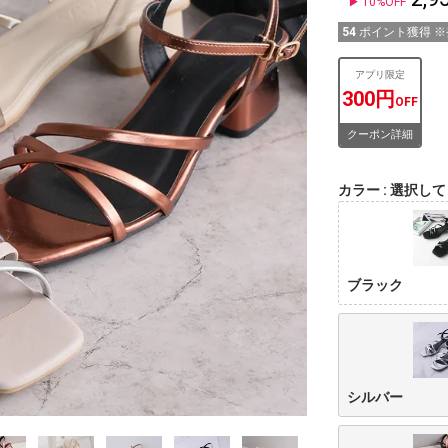
10%OFF
54
ポイント獲得 
アプリ限定
300円
OFF
クーポン詳細
カラー
選択して
ブラック
シルバー