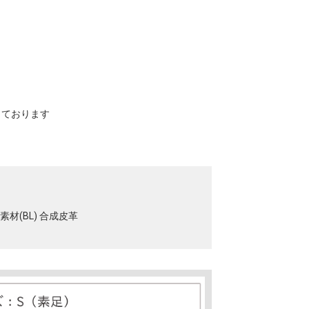
寸しております
素材(BL) 合成皮革