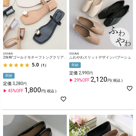
VIVIAN
VIVIAN
2WAYゴールドモチーフトングクリアヒールサンダル
ふわやわスリットデザインバブーシュ
5.0
（1）
即納
定価
2,990
即納
2,120
29%OFF
税込
定価
3,280
1,800
45%OFF
税込