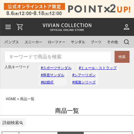
予約商品
予約商品のみを表示
パンプス
スニーカー
ローファー
サンダル
ブーツ
その他
並び順
検索
新着順
登録順
人気キーワード
#スポーツサンダル
#ミュール・ストラップ
価格が安い順
価格が高い順
#厚底サンダル
#シアーリボン
優先度順
レビュー順
#結婚式
#感激シリーズ
キーワードヒット順
HOME
商品一覧
商品一覧
検索
詳細検索