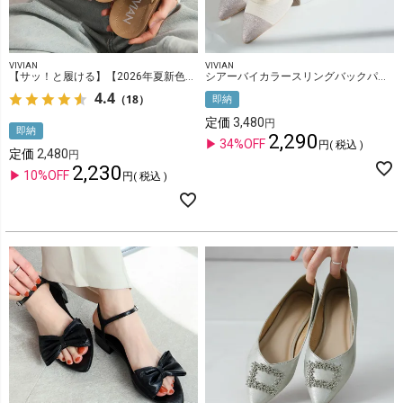
VIVIAN
VIVIAN
【サッ！と履ける】【2026年夏新色追加】アシメトングカジュアルコンフォートサンダル
シアーバイカラースリングバックパンプス
4.4
（18）
即納
定価
3,480
即納
2,290
34%OFF
税込
定価
2,480
2,230
10%OFF
税込