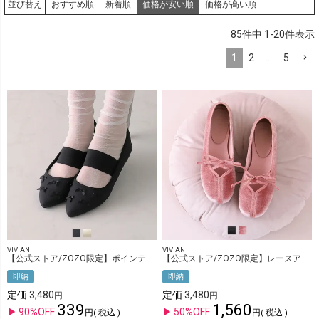
おすすめ順
新着順
価格が安い順
価格が高い順
並び替え
85
件中
1
-
20
件表示
1
2
…
5
VIVIAN
VIVIAN
【公式ストア/ZOZO限定】ポインテッドトゥリボンゴムデザインフラットパンプス
【公式ストア/ZOZO限定】レースアップリボンバレエシューズ
即納
即納
定価
3,480
定価
3,480
339
1,560
90%OFF
50%OFF
税込
税込