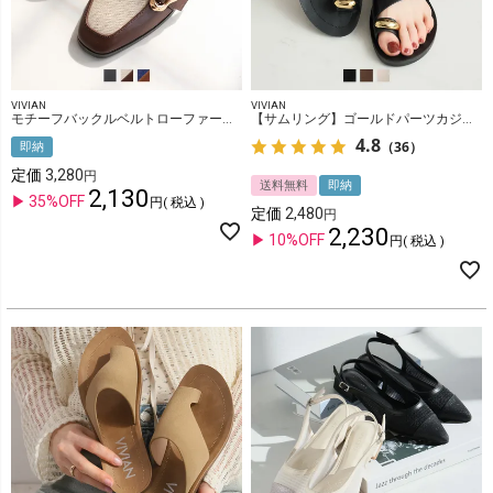
VIVIAN
VIVIAN
モチーフバックルベルトローファースリッパ
【サムリング】ゴールドパーツカジュアルコンフォートトングサンダル
4.8
（36）
即納
定価
3,280
送料無料
即納
2,130
35%OFF
税込
定価
2,480
2,230
10%OFF
税込