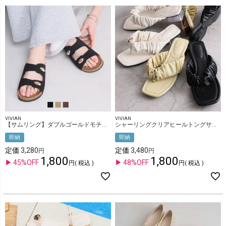
VIVIAN
VIVIAN
【サムリング】ダブルゴールドモチーフコンフォートサンダル
シャーリングクリアヒールトングサンダル
即納
即納
定価
3,280
定価
3,480
1,800
1,800
45%OFF
48%OFF
税込
税込