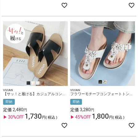
VIVIAN
VIVIAN
【サッ！と履ける】カジュアルコンフォートスリットデザインサンダル
フラワーモチーフコンフォートトングサンダル
即納
即納
定価
2,480
定価
3,280
1,730
1,800
30%OFF
45%OFF
税込
税込