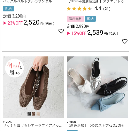
バックルベルトグルカサンダル
【2026年夏新色追加】スクエアトゥメニー華奢ストラップクリアヒールサンダル
4.4
（21）
即納
定価
3,280
送料無料
即納
2,520
23%OFF
税込
定価
2,990
2,539
15%OFF
税込
VIVIAN
VIVIAN
サッ！と履けるシアーラフィアメッシュフラットシューズ
【新色追加】【公式ストア/ZOZO限定】ポインテッドトゥリボンバックストラップパンプス