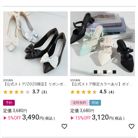
VIVIAN
VIVIAN
【公式ストア/ZOZO限定】リボンポインテッドトゥパンプス
【公式ストア限定カラーあり】ポインテッドトゥリボンストラップミュールパンプス
3.7
4.5
（3）
（4）
予約
送料無料
即納
定価
3,680
定価
3,680
3,490
3,120
5%OFF
15%OFF
税込
税込