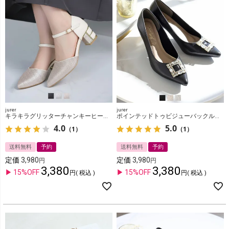
jurer
jurer
キラキラグリッターチャンキーヒールセパレートパンプス
ポインテッドトゥビジューバックルパンプス
4.0
5.0
（1）
（1）
送料無料
予約
送料無料
予約
定価
3,980
定価
3,980
3,380
3,380
15%OFF
15%OFF
税込
税込