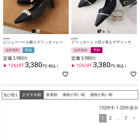
jurer
jurer
ビジューパール飾りグリッターレースパンプス
グリッタートゥ切り替えデザインサテンレースパンプス
送料無料
即納
送料無料
予約
定価
3,980
定価
3,980
3,380
3,380
15%OFF
15%OFF
税込
税込
おすすめ順
新着順
価格が安い順
価格が高い順
並び替え
132
件中
1
-
20
件表示
1
2
…
7