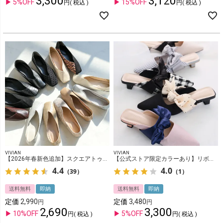
3,300
3,120
5%OFF
15%OFF
税込
税込
VIVIAN
VIVIAN
【2026年春新色追加】スクエアトゥ切り替えデザインバブーシュ
【公式ストア限定カラーあり】リボンミュールパンプス
4.4
4.0
（39）
（1）
送料無料
即納
送料無料
即納
定価
2,990
定価
3,480
2,690
3,300
10%OFF
5%OFF
税込
税込