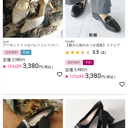
jurer
VIVIAN
アーモンドトゥセパレートレースパンプス
【履き心地やみつき感激】スクエアトゥ2cmヒールビット付き感激ローファーパンプス
3.5
（2）
送料無料
即納
定価
3,980
送料無料
予約
3,380
15%OFF
税込
定価
3,980
3,380
15%OFF
税込