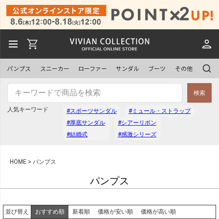
パンプス
スニーカー
ローファー
サンダル
ブーツ
その他
検索
人気キーワード
#スポーツサンダル
#ミュール・ストラップ
#厚底サンダル
#シアーリボン
#結婚式
#感激シリーズ
HOME
パンプス
パンプス
おすすめ順
新着順
価格が安い順
価格が高い順
並び替え