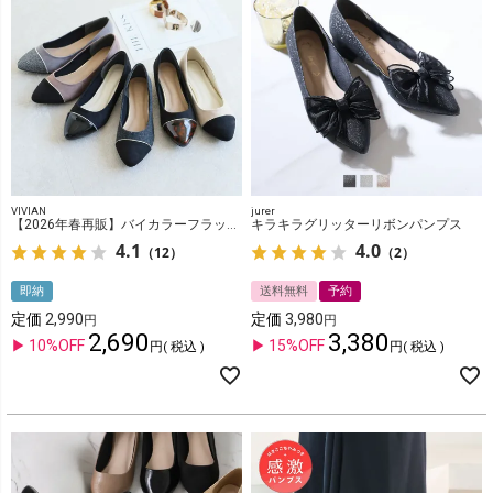
VIVIAN
jurer
【2026年春再販】バイカラーフラットメタルヒールパンプス
キラキラグリッターリボンパンプス
4.1
4.0
（12）
（2）
即納
送料無料
予約
定価
2,990
定価
3,980
2,690
3,380
10%OFF
15%OFF
税込
税込