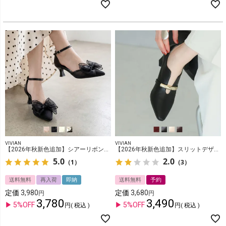
VIVIAN
VIVIAN
【2026年秋新色追加】シアーリボンポインテッドトゥセパレートパンプス
【2026年秋新色追加】スリットデザインゴールドモチーフパンプス
5.0
2.0
（1）
（3）
送料無料
再入荷
即納
送料無料
予約
定価
3,980
定価
3,680
3,780
3,490
5%OFF
5%OFF
税込
税込