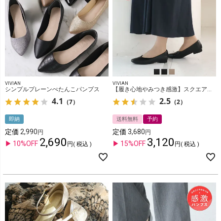
VIVIAN
VIVIAN
シンプルプレーンぺたんこパンプス
【履き心地やみつき感激】スクエアトゥ2cmヒール感激パンプス
4.1
2.5
（7）
（2）
即納
送料無料
予約
定価
2,990
定価
3,680
2,690
3,120
10%OFF
15%OFF
税込
税込