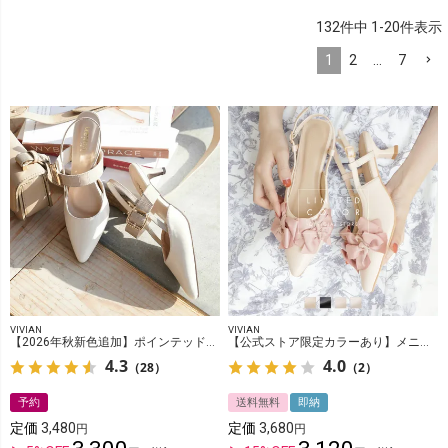
132
件中
1
-
20
件表示
1
2
…
7
VIVIAN
VIVIAN
【2026年秋新色追加】ポインテッドトゥバックルベルトバックストラップパンプス
【公式ストア限定カラーあり】メニーリボンスリングバックパンプス
4.3
4.0
（28）
（2）
予約
送料無料
即納
定価
3,480
定価
3,680