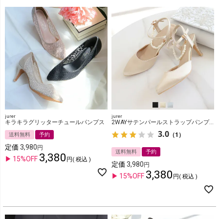
jurer
jurer
キラキラグリッターチュールパンプス
2WAYサテンパールストラップパンプス
3.0
（1）
送料無料
予約
定価
3,980
送料無料
予約
3,380
15%OFF
税込
定価
3,980
3,380
15%OFF
税込