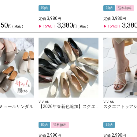
即納
即納
送料無料
3,980
3,980
定価
定価
950
3,380
3,38
15%OFF
15%OFF
税込
税込
VIVIAN
VIVIAN
ミュールサンダル
【2026年春新色追加】スクエアトゥ切り替えデザインバブーシュ
即納
送料無料
即納
2,990
2,990
定価
定価