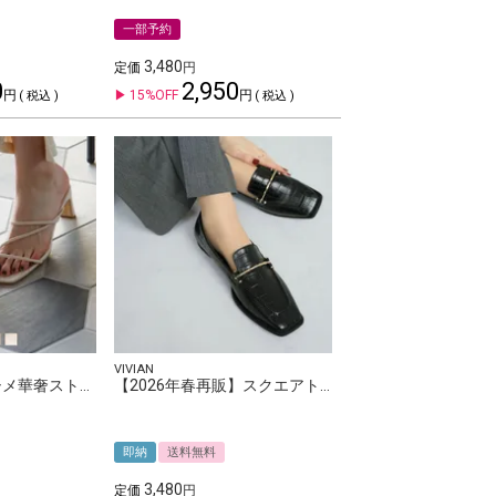
一部予約
3,480
定価
0
2,950
15%OFF
税込
税込
VIVIAN
スクエアトゥアシメ華奢ストラップヒールサンダル
【2026年春再販】スクエアトゥピースソールビット付きローファー
即納
送料無料
3,480
定価