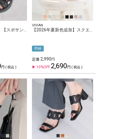
アウトレット
VIVIAN
【2026年夏再販】【スポサン】やわらかソールレースアップスニーカーサンダル
【2026年夏新色追加】スクエアトゥチュールクリアヒールサンダル
即納
2,990
定価
0
2,690
10%OFF
税込
税込