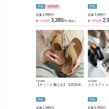
即納
送料無料
即納
3,980
3,480
定価
定価
3,380
2,
15%OFF
15%OFF
税込
VIVIAN
VIVIAN
【サッ！と履ける】【2026年夏新色追加】アシメトングカジュアルコンフォートサンダル
スクエアトゥ
即納
即納
2,480
2,990
定価
定価