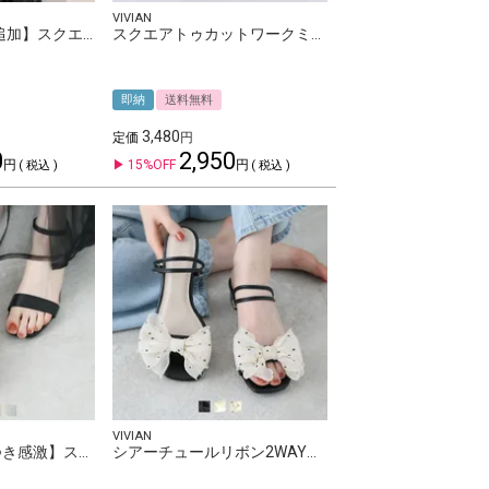
VIVIAN
【2026年夏新色追加】スクエアトゥニットミュールサンダル
スクエアトゥカットワークミュールサンダル
即納
送料無料
3,480
定価
0
2,950
15%OFF
税込
税込
VIVIAN
【履き心地やみつき感激】スクエアトゥアンクルストラップ感激サンダル
シアーチュールリボン2WAYストラップサンダル