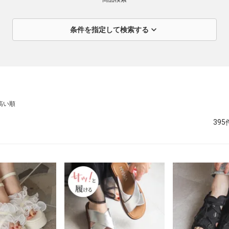
expand_more
条件を指定して検索する
アイテムカテゴリ
ブランド
search
価格
高い順
395
ヒールの高さ
0-3cm
5-7c
3-5cm
7-9c