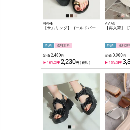
VIVIAN
VIVIAN
【サムリング】ゴールドパーツカジュアルコンフォートトングサンダル
即納
送料無料
即納
送料無
2,480
3,980
選択をクリア
定価
定価
2,230
3,
10%OFF
15%OFF
税込