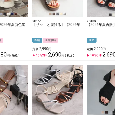
販売タイプ
新作
セール
再入荷
VIVIAN
VIVIAN
【再入荷】【2026年夏新色追加】シアークロスフリル厚底ストラップサンダル
【サッ！と履ける】【2026年夏新色追加】厚底コンフォートクロスサンダル
在庫なし商品を表示しない
料
即納
送料無料
即納
tune
2,990
2,990
この条件で検索する
定価
定価
380
2,690
2,69
10%OFF
10%OFF
税込
税込