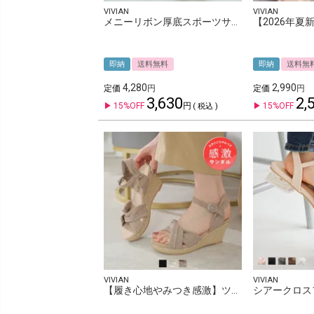
VIVIAN
VIVIAN
メニーリボン厚底スポーツサンダル
即納
送料無料
即納
送料無
4,280
2,990
定価
定価
3,630
2,
15%OFF
15%OFF
税込
VIVIAN
VIVIAN
【履き心地やみつき感激】ツイストデザインウェッジ感激サンダル