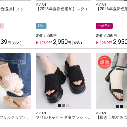
VIVIAN
VIVIAN
【2026年夏新色追加】スクエアトゥメニー華奢ストラップクリアヒールサンダル
【2026年夏新色追加】スクエアトゥアシメ華奢アンクルストラップサンダル
料
即納
一部予約
3,280
3,280
定価
定価
539
2,950
2,95
10%OFF
10%OFF
税込
税込
VIVIAN
VIVIAN
シアークロスフリルクリアヒールストラップサンダル
フリルギャザー厚底プラットフォームミュールサンダル