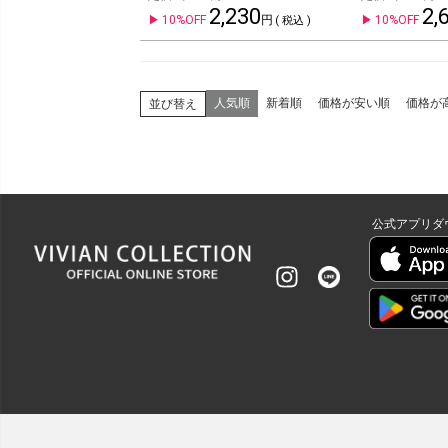
2,230
2,
10%OFF
10%OFF
税込
人気順
新着順
価格が安い順
価格が
並び替え
公式アプリダ