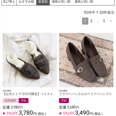
おすすめ順
新着順
価格が安い順
価格が高い順
並び替え
92
件中
1
-
20
件表示
1
2
…
5
VIVIAN
VIVIAN
【公式ストア/ZOZO限定】ツイストリボンフラットパンプス
フラワーバックルローファーパンプス
送料無料
予約
予約
定価
3,980
定価
3,680
3,780
3,490
5%OFF
5%OFF
税込
税込