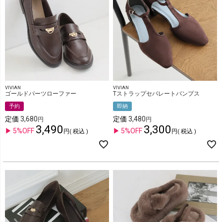
VIVIAN
VIVIAN
ゴールドパーツローファー
Tストラップセパレートパンプス
予約
即納
定価
3,680
定価
3,480
3,490
3,300
5%OFF
5%OFF
税込
税込