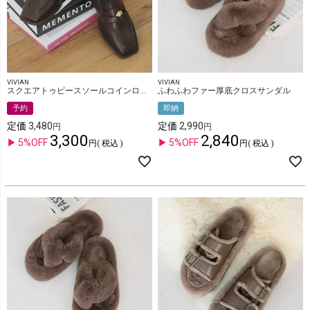
VIVIAN
VIVIAN
スクエアトゥピースソールコインローファー
ふわふわファー厚底クロスサンダル
予約
即納
定価
3,480
定価
2,990
3,300
2,840
5%OFF
5%OFF
税込
税込