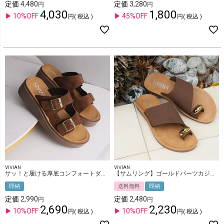
定価
4,480
定価
3,280
4,030
1,800
10%OFF
45%OFF
税込
税込
VIVIAN
VIVIAN
サッ！と履ける厚底コンフォートダブルバックルサンダル
【サムリング】ゴールドパーツカジュアルコンフォートトングサンダル
即納
送料無料
即納
定価
2,990
定価
2,480
2,690
2,230
10%OFF
10%OFF
税込
税込