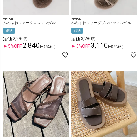
VIVIAN
VIVIAN
ふわふわファークロスサンダル
ふわふわファーダブルバックルベルトサンダル
即納
即納
定価
2,990
定価
3,280
2,840
3,110
5%OFF
5%OFF
税込
税込