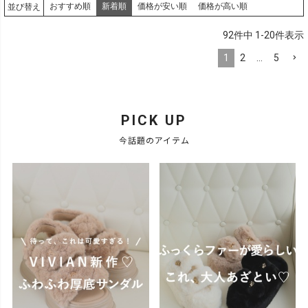
おすすめ順
新着順
価格が安い順
価格が高い順
並び替え
92
件中
1
-
20
件表示
1
2
…
5
PICK UP
今話題のアイテム