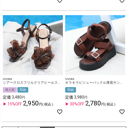
VIVIAN
VIVIAN
シアークロスフリルクリアヒールストラップサンダル
キラキラビジューバックル厚底サンダル
再入荷
即納
即納
定価
3,480
定価
3,980
2,950
2,780
15%OFF
30%OFF
税込
税込