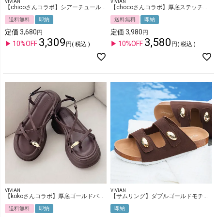
VIVIAN
VIVIAN
【chicoさんコラボ】シアーチュールクリアヒールサンダル
【chocoさんコラボ】厚底ステッチクロスバンドサンダル
送料無料
即納
送料無料
即納
定価
3,680
定価
3,980
3,309
3,580
10%OFF
10%OFF
税込
税込
VIVIAN
VIVIAN
【kokoさんコラボ】厚底ゴールドパーツストラップトングサンダル
【サムリング】ダブルゴールドモチーフコンフォートサンダル
送料無料
即納
即納