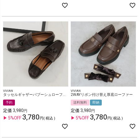
VIVIAN
VIVIAN
タッセルギャザーバブーシュローファー
2WAYリボン付け替え厚底ローファー
予約
送料無料
即納
定価
3,980
定価
3,980
3,780
3,780
5%OFF
5%OFF
税込
税込