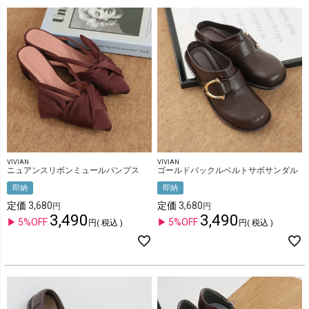
VIVIAN
VIVIAN
ニュアンスリボンミュールパンプス
ゴールドバックルベルトサボサンダル
即納
即納
定価
3,680
定価
3,680
3,490
3,490
5%OFF
5%OFF
税込
税込