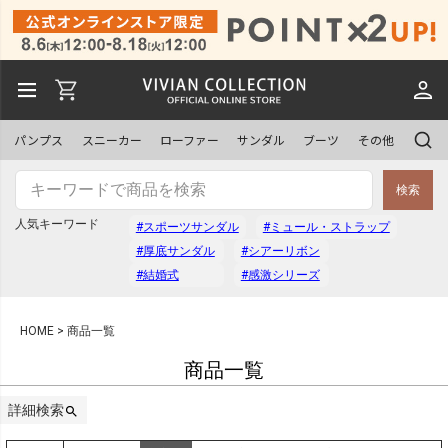
予約商品
予約商品のみを表示
パンプス
スニーカー
ローファー
サンダル
ブーツ
その他
並び順
検索
新着順
登録順
人気キーワード
#スポーツサンダル
#ミュール・ストラップ
価格が安い順
価格が高い順
#厚底サンダル
#シアーリボン
優先度順
レビュー順
#結婚式
#感激シリーズ
キーワードヒット順
HOME
商品一覧
商品一覧
検索
詳細検索