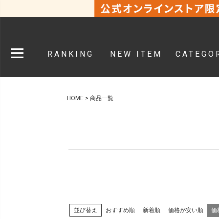
カラー
ホワイト系
ブラック系
グ
ベージュ系
グリーン系
RANKING
NEW ITEM
CATEGO
パープル系
イエロー系
オレンジ系
シルバー系
HOME
商品一覧
ALL
おすすめ順
新着順
価格が安い順
価
並び替え