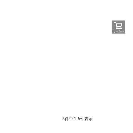
カートへ
6
件中
1
-
6
件表示