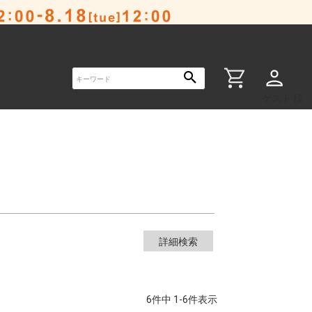
い順
価格が高い順
キーワードヒット順
ゲスト 様
詳細検索
6
件中
1
-
6
件表示