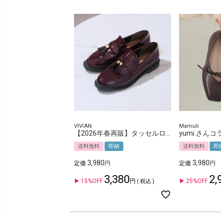
VIVIAN
Mamuli
【2026年春再販】タッセルローファー
送料無料
即納
送料無料
即
3,980
3,980
定価
定価
3,380
2,
15%OFF
25%OFF
税込