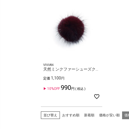
VIVIAN
天然ミンクファーシューズクリップ
1,100
定価
990
10%OFF
税込
おすすめ順
新着順
価格が安い順
価
並び替え