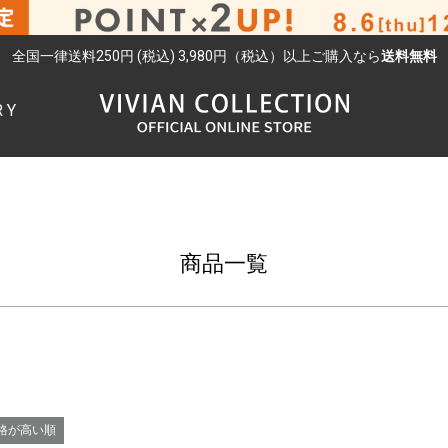
並び順
全国一律送料250円 (税込) 3,980円（税込）以上ご購入なら
送料無料
レー系
ブラウン系
新着順
登録順
価格が安
ブルー系
優先度順
レビュー順
RY
検索
ピンク系
レッド系
ゴールド系
柄物
商品一覧
検索
格が高い順