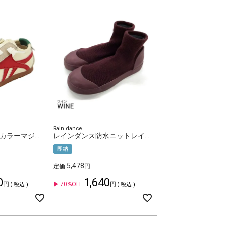
Rain dance
TOPSTARコンビカラーマジックテープキッズスニーカー
レインダンス防水ニットレインシューズ
即納
5,478
定価
0
1,640
70%OFF
税込
税込