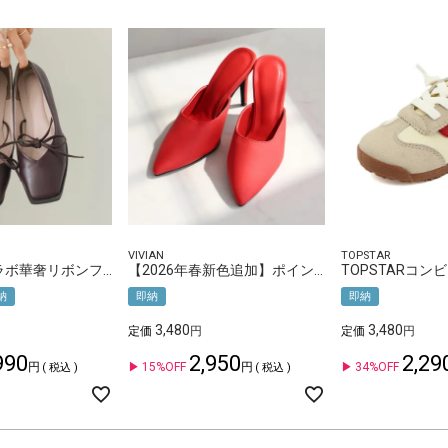
VIVIAN
TOPSTAR
yumi.さんコラボ華奢リボンフラットシューズ
【2026年春新色追加】ポインテッドトゥピンヒールミュール
納
即納
即納
3,480
3,480
定価
定価
990
2,950
2,29
15%OFF
34%OFF
税込
税込