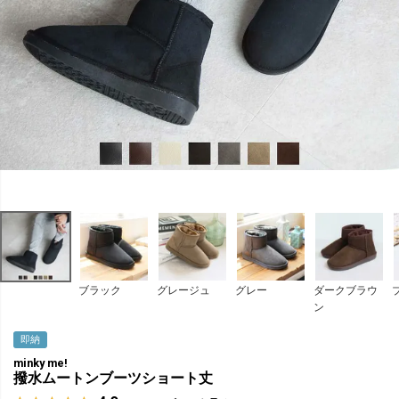
ブラック
グレージュ
グレー
ダークブラウ
ン
即納
minky me!
撥水ムートンブーツショート丈