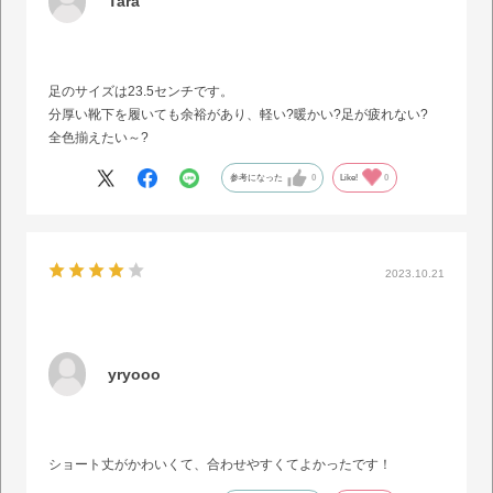
Tara
足のサイズは23.5センチです。
分厚い靴下を履いても余裕があり、軽い?暖かい?足が疲れない?
全色揃えたい～?
参考になった
0
Like!
0
2023.10.21
yryooo
ショート丈がかわいくて、合わせやすくてよかったです！