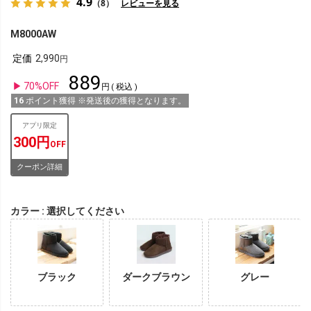
4.9
（8）
レビューを見る
M8000AW
定価
2,990
889
70%OFF
税込
16
ポイント獲得 ※発送後の獲得となります。
アプリ限定
300円
OFF
クーポン詳細
カラー
選択してください
ブラック
ダークブラウン
グレー