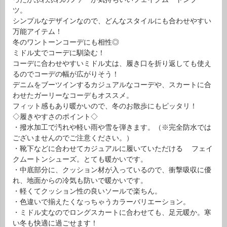
ツ。
シンプルなデザインなので、どんなスタイルにも合わせやすい
万能アイテム！
冬のワントーンコーデにも相性◎
ミドル丈でコーデに馴染む！
コーデに合わせやすいミドル丈は、履き口を折り返しても使え
るのでコーデの幅が広がりそう！
デニムをブーツインするカジュアルなコーデや、スカートに合
わせたガーリーなコーデもオススメ。
フィット感もあり暖かいので、冬のお散歩にもピッタリ！
◇履きやすさのポイント◇
・撥水加工で汚れや軽い雨や雪を弾きます。（※完全防水では
ございませんのでご注意ください。）
・靴下などに合わせてカジュアルに履いていただける フェイ
クムートンシューズ。とても暖かいです。
・中底部分に、クッション材が入っているので、衝撃吸収に優
れ、地面からの冷気も防いで暖かいです。
・軽くてクッション性の良いソールで楽ちん。
・色違いで揃えたくなっちゃうカラーバリエーション。
・ミドル丈なのでロングスカートに合わせても、足元暖か。寒
い冬も快適に過ごせます！