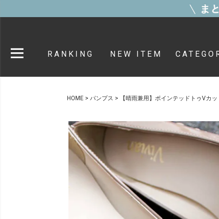
RANKING
NEW ITEM
CATEGO
HOME
パンプス
【晴雨兼用】ポインテッドトゥVカッ