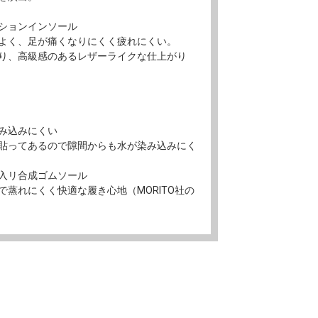
ションインソール
よく、足が痛くなりにくく疲れにくい。
り、高級感のあるレザーライクな仕上がり
み込みにくい
貼ってあるので隙間からも水が染み込みにく
入リ合成ゴムソール
蒸れにくく快適な履き心地（MORITO社の