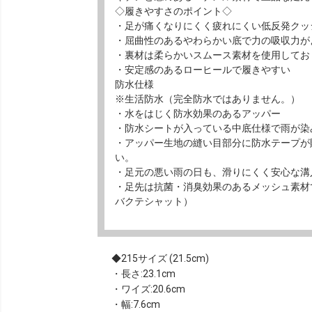
◇履きやすさのポイント◇
・足が痛くなりにくく疲れにくい低反発クッ
・屈曲性のあるやわらかい底で力の吸収力が
・裏材は柔らかいスムース素材を使用してお
・安定感のあるローヒールで履きやすい
防水仕様
※生活防水（完全防水ではありません。）
・水をはじく防水効果のあるアッパー
・防水シートが入っている中底仕様で雨が染
・アッパー生地の縫い目部分に防水テープが
い。
・足元の悪い雨の日も、滑りにくく安心な溝
・足先は抗菌・消臭効果のあるメッシュ素材で
バクテシャット）
215サイズ (21.5cm)
・長さ:23.1cm
・ワイズ:20.6cm
・幅:7.6cm