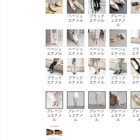
ベージュ
ブラック
グレージ
エナメル
エナメル
ュエナメ
ル
ベージュ
ベージュ
ベージュ
ベージュ
ブラ
エナメル
エナメル
エナメル
エナメル
エナ
ブラック
ブラック
ブラック
ブラック
ブラ
エナメル
エナメル
エナメル
エナメル
エナ
グレージ
グレージ
グレージ
グレージ
グレ
ュエナメ
ュエナメ
ュエナメ
ュエナメ
ュエ
ル
ル
ル
ル