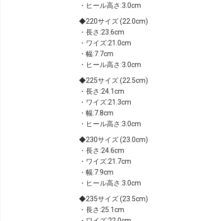
・ヒール高さ:3.0cm
220サイズ (22.0cm)
・長さ:23.6cm
・ワイズ:21.0cm
・幅:7.7cm
・ヒール高さ:3.0cm
225サイズ (22.5cm)
・長さ:24.1cm
・ワイズ:21.3cm
・幅:7.8cm
・ヒール高さ:3.0cm
230サイズ (23.0cm)
・長さ:24.6cm
・ワイズ:21.7cm
・幅:7.9cm
・ヒール高さ:3.0cm
235サイズ (23.5cm)
・長さ:25.1cm
・ワイズ:22.0cm