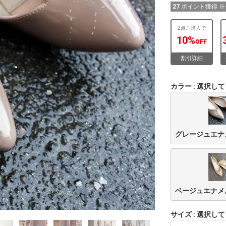
27
ポイント獲得 
2点ご購入で
10%
OFF
割引詳細
カラー
選択して
グレージュエナ
ベージュエナメ
サイズ
選択して