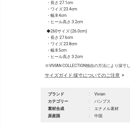
・長さ:27.1cm
・ワイズ:23.4cm
・幅:8.4cm
・ヒール高さ:3.2cm
260サイズ (26.0cm)
・長さ:27.6cm
・ワイズ:23.8cm
・幅:8.5cm
・ヒール高さ:3.2cm
※VIVIAN COLLECTION独自の方法により採
サイズガイド:採寸についてのご注意
ブランド
:
Vivian
カテゴリー
:
パンプス
素材合成
:
エナメル素材
原産国
:
中国