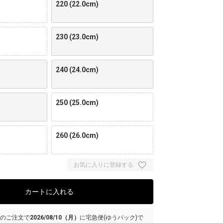
220 (22.0cm)
230 (23.0cm)
240 (24.0cm)
250 (25.0cm)
260 (26.0cm)
お気に入りに登録する
カートに入れる
でのご注文で
2026/08/10（月）
に
宅急便(ゆうパック)
で